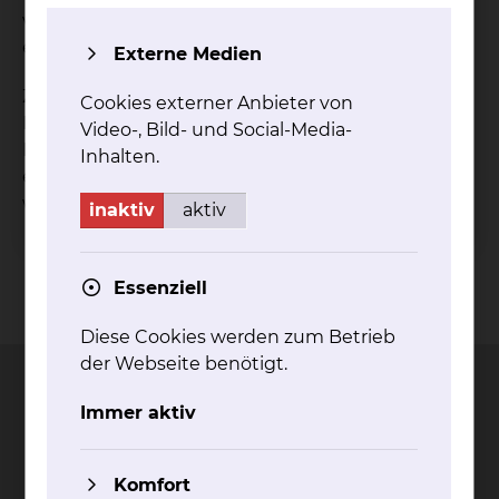
verfügen, können diese kostenpflichtig im Kiosk
erworben werden.
Externe Medien
Zimmer, die den Kliniken und Stationen im
Cookies externer Anbieter von
Neubau angehören, verfügen über keinen
Video-, Bild- und Social-Media-
Fernseh-, Radio- und Telefonempfang. Hier muss
Inhalten.
ein eigenes mobiles Endgerät mitgebracht
werden.
inaktiv
aktiv
Essenziell
Kontakt
Impressum
AVB
Datenschutz
Bildnachweise
Entgelttransparenz
Cookie Einstellungen
Diese Cookies werden zum Betrieb
der Webseite benötigt.
Immer aktiv
Städtisches Klinikum
Komfort
Braunschweig gGmbH