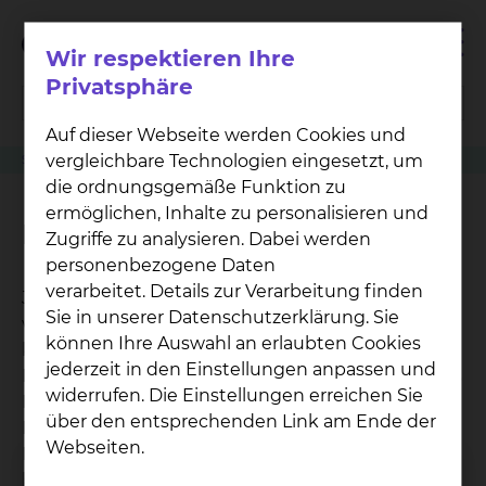
Wir respektieren Ihre
Privatsphäre
Auf dieser Webseite werden Cookies und
vergleichbare Technologien eingesetzt, um
Serviceleistung
Kinder- & Jugendmedizin
Fernseher
die ordnungsgemäße Funktion zu
ermöglichen, Inhalte zu personalisieren und
Fernseher
Zugriffe zu analysieren. Dabei werden
personenbezogene Daten
verarbeitet. Details zur Verarbeitung finden
Jedes unserer Zimmer, das nicht im Neubau Ost
Sie in unserer Datenschutzerklärung. Sie
verortet ist, ist mit einem Fernseher zum
können Ihre Auswahl an erlaubten Cookies
kostenlosem Empfang der gängigen
jederzeit in den Einstellungen anpassen und
Fernsehsender ausgestattet. Zudem verfügt jedes
widerrufen. Die Einstellungen erreichen Sie
Bett über die Möglichkeit zum kostenfreien
über den entsprechenden Link am Ende der
Empfang der örtlichen und überregionalen
Webseiten.
Radiosender. Für den Empfang werden Kopfhörer
benötigt. Sofern Sie über keine Kopfhörer