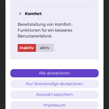
Bildgebende Verfahren können nur die
Komfort
Lagebeziehung zu angrenzenden Strukturen
sowie die Ausdehnung beschreiben, nicht jedoch
Bereitstellung von Komfort-
die Art des Tumors erkennen. Derartige
Funktionen für ein besseres
Operationen zur Entfernung von Tumoren im
Benutzererlebnis.
Bereich der Speicheldrüsen (Parotidektomie bzw.
Submandibulektomie) gehören seit Jahrzehnten
inaktiv
aktiv
zu den Standardverfahren in der HNO-Chirurgie.
Je nach Lage und der Größe des Tumors wird bei
dem Eingriff die gesamte Speicheldrüse oder nur
der tumortragende Teil entfernt. Bei gutartigen
Alle akzeptieren
Tumoren sind die Heilungschancen sehr gut.
Nur Notwendige akzeptieren
Da der Gesichtsnerv durch die Ohrspeicheldrüse
verläuft, besteht prinzipiell die Gefahr einer
Auswahl speichern
Verletzung des Nervens. Ein bösartiger Tumor
kann auch in den Nerven einwachsen. Durch die
Impressum
Standardisierung der Operationsschritte ist jedoch