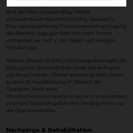
eine Verletzung des Nervens sehr selten; auch
wird der Nerv routinemäßig mittels
intraoperativem Neuromonitoring überwacht.
Eine vorübergehende Funktionsbeeinträchtigung
des Nervens dagegen lässt sich nicht immer
vermeiden, sie heilt in der Regel nach einigen
Monaten aus.
Weitere Risiken sind Wundheilungsstörungen, die
Bildung von Speichelfisteln sowie das Auftreten
von Kauschwitzen. Hierbei kommt es beim Essen
zu einer Schweißbildung im Bereich der
Operation. Nach einer
Ohrspeicheldrüsenoperation kommt es außerdem
zu einem Taubheitsgefühl des Ohrläppchens und
der Operationsnarbe.
Nachsorge & Rehabilitation