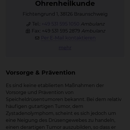
Oh­ren­heil­kun­de
Fichtengrund 1, 38126 Braunschweig
Tel.:
+49 531 595 1050
Ambulanz
Fax: +49 531 595 2879
Ambulanz
Per E-Mail kontaktieren
mehr
Vorsorge & Prävention
Es sind keine etablierten Maßnahmen der
Vorsorge und Prävention von
Speicheldrüsentumoren bekannt. Bei dem relativ
häufigen gutartigen Tumor, dem
Zystadenolymphom, scheint es sich jedoch um
eine Neigung des Drüsengewebes zu handeln,
einen derartigen Tumor auszubilden, so dass er