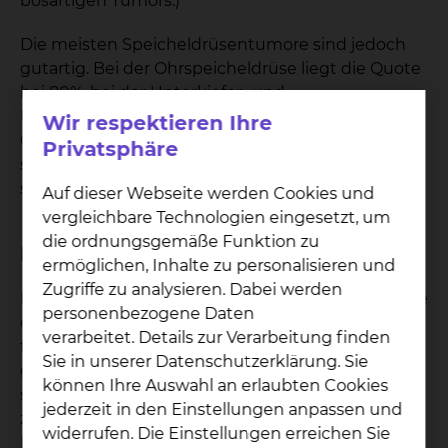
bösartigen Tumors.)
Die meisten Speicheldrüsentumore sind jedoch
gutartig. Bei der Ohrspeicheldrüse liegt die Quote
bei 80%, bei der Unterkiefer- und
Unterzungenspeicheldrüse bei ca. 50%. Im
Wir respektieren Ihre
Gegensatz zu den bösartigen Tumoren zeichnen
Privatsphäre
sich gutartige Tumore durch ein langsames und
schmerzfreies Wachstum aus.
Auf dieser Webseite werden Cookies und
vergleichbare Technologien eingesetzt, um
die ordnungsgemäße Funktion zu
Diagnostik
ermöglichen, Inhalte zu personalisieren und
Zugriffe zu analysieren. Dabei werden
In allen Fällen von Speicheldrüsentumoren ist eine
personenbezogene Daten
chirurgische Entfernung notwendig, um
verarbeitet. Details zur Verarbeitung finden
festzustellen, ob ein Tumor der Speicheldrüsen
Sie in unserer Datenschutzerklärung. Sie
gut- oder bösartig ist. Dies erlaubt gleichzeitig mit
können Ihre Auswahl an erlaubten Cookies
sehr hoher Sicherheit, den Gesichtsnerven sicher
jederzeit in den Einstellungen anpassen und
zu schonen. Probeentnahmen, Punktionen oder
widerrufen. Die Einstellungen erreichen Sie
Exzisionen aus einem Speicheldrüsentumor sind