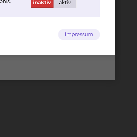
bnis.
inaktiv
aktiv
gt
t Hörgeräten bei Säuglingen und Kleinkindern
altersgerechte und weitestgehend ungestörte
 Pädakustikern der Region z.B. im Kinderhör-
Impressum
hinderte in Braunschweig und Hildesheim