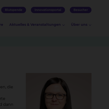
Blutspende
Innovationsportal
Besucher
re
Aktuelles & Veranstaltungen
Über uns
en, die
rte
nd dann