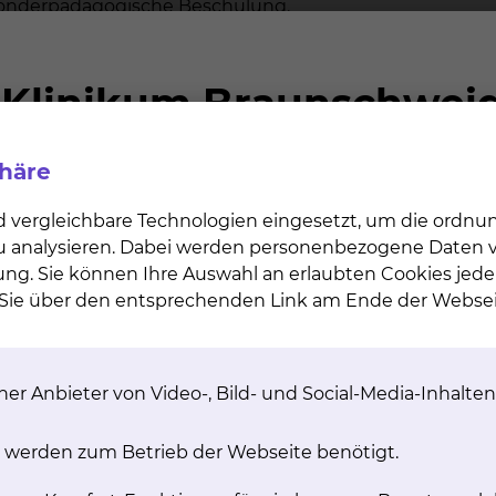
sonderpädagogische Beschulung.
eine Untersuchung des Hörvermögens zu. Bei nicht
n-Hörscreening besteht hier die Möglichkeit die
f eine Hörstörung wird gleichzeitig eine umfassende
phäre
osezeitpunkt einer Schwerhörigkeit nicht verbessert 
achverfolgt (getrackt) werden. Leider ist dieses Tracki
d vergleichbare Technologien eingesetzt, um die ordn
 ein eigenes System dafür auf. In Niedersachsen gibt e
 zu analysieren. Dabei werden personenbezogene Daten ve
ine übergeordnete Trackingzentrale. In der Region
ung. Sie können Ihre Auswahl an erlaubten Cookies jede
endes Screening- und Trackingsystem zu installieren. D
n Sie über den entsprechenden Link am Ende der Websei
t aufgebaut.
ng?
er Anbieter von Video-, Bild- und Social-Media-Inhalten
enzspezifische Untersuchungsverfahren und ein hervor
 werden zum Betrieb der Webseite benötigt.
er Ingenieurin für Hörtechnik und Audiologie zur Verfü