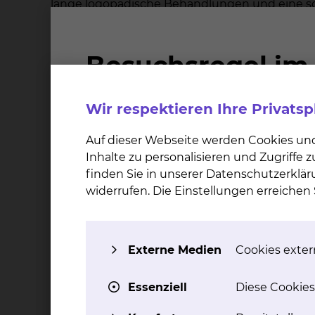
lange logopädische Behandlungen und eine 
Seit 2009 steht jedem Kind nach der Geburt 
durchgeführtem oder auffälligem Neugeborene
Untersuchung zu wiederholen. Bei Verdacht au
pädaudiologische Diagnostik eingeleitet.
Wir respektieren Ihre Privats
Untersuchungen haben ergeben, dass der Diagn
wenn beim Screening auffällige Befunde nicht n
Auf dieser Webseite werden Cookies un
nicht bundesweit geregelt und jedes Land baut
Inhalte zu personalisieren und Zugriffe
bisher kein flächendeckendes Tracking und ke
finden Sie in unserer Datenschutzerklär
Braunschweig sind wir bemüht ein funktionier
widerrufen. Die Einstellungen erreiche
wurde eine Kooperation mit dem NHS Nordwes
Wie ist der Ablauf der Untersuchu
Externe Medien
Cookies extern
Für die Diagnostik stehen uns neueste frequ
Essenziell
Diese Cookies
geschultes Fachpersonal unter der Leitung ein