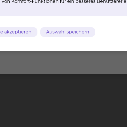
g von Komfort-Funktionen für ein besseres Benutzererle
tung einer apparativen Versorgung vom Hörgerät bis zum
plantierbaren Hörgeräten und Cochlea Implantaten erfol
inik. Die auditive und pädagogische Rehabilitation mi
sen und Fingerspitzengefühl und ist Grundlage für eine 
rderungen gerecht zu werden, arbeiten wir eng mit den
e akzeptieren
Auswahl speichern
ühförderstellen der Landesbildungszentren für Hörbe