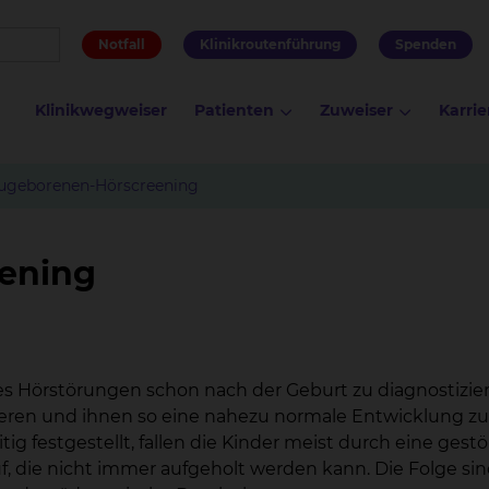
Notfall
Klinikroutenführung
Spenden
Klinikwegweiser
Patienten
Zuweiser
Karrie
ugeborenen-Hörscreening
ening
 Hörstörungen schon nach der Geburt zu diagnostizier
tieren und ihnen so eine nahezu normale Entwicklung zu
ig festgestellt, fallen die Kinder meist durch eine gestö
f, die nicht immer aufgeholt werden kann. Die Folge si