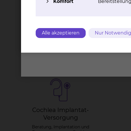
Komfort
Bereitstellun
Nach intensiver Diagnostik erfolgt die Einlei
Cochlea Implantat. Die Versorgung mit teilim
dabei in enger Zusammenarbeit mit der HNO-Kl
erfordert sehr viel Erfahrung, spezielles Wis
Entwicklung der Kinder. Um diesen hohen Anfo
Alle akzeptieren
Nur Notwendig
und Seh Zentrum Braunschweig und mit den Fr
zusammen.
Weitere Informationen
Co­ch­lea Im­plan­tat-
Ver­sor­gung
Beratung, Implantation und