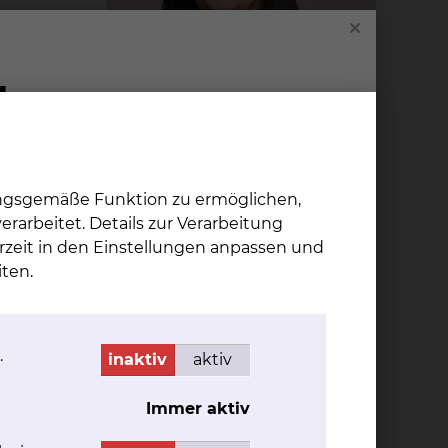
Yvon­ne Sam­mar
wird,
ng
Fichtengrund 1, 38126
ungsgemäße Funktion zu ermöglichen,
s
Braunschweig
rarbeitet. Details zur Verarbeitung
rzeit in den Einstellungen anpassen und
Tel.:
+49 531 595 6722
azu
ten.
Terminvergabe
Fax: +49 531 595 1853
Per E-Mail kontaktieren
Erreichbarkeit
.
inaktiv
aktiv
Montag
09:00 - 14:00 Uhr
ragend
Dienstag
09:00 - 14:00 Uhr
Immer aktiv
Mittwoch
09:00 - 14:00 Uhr
gung.
Donnerstag
09:00 - 14:00 Uhr