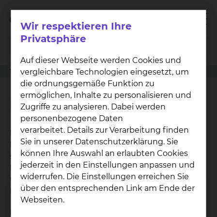
Wir respektieren Ihre
Privatsphäre
Auf dieser Webseite werden Cookies und
vergleichbare Technologien eingesetzt, um
Therapeutische Verfahren
Physiotherapie
Rückenschule
die ordnungsgemäße Funktion zu
ermöglichen, Inhalte zu personalisieren und
Rückenschule
Zugriffe zu analysieren. Dabei werden
personenbezogene Daten
verarbeitet. Details zur Verarbeitung finden
Die Rückenschule ist ein Behandlungskonzept im
Sie in unserer Datenschutzerklärung. Sie
Rahmen der Physiotherapie, welches
können Ihre Auswahl an erlaubten Cookies
schwerpunktmäßig präventiv stattfinden soll. Die
jederzeit in den Einstellungen anpassen und
Patienten sollen ein rückengerechtes Verhalten
widerrufen. Die Einstellungen erreichen Sie
und auch gezielte Bauch- und
über den entsprechenden Link am Ende der
Rückenmuskelkräftigung erlernen.
Webseiten.
Das alltagsgerechtes Verhalten und auch