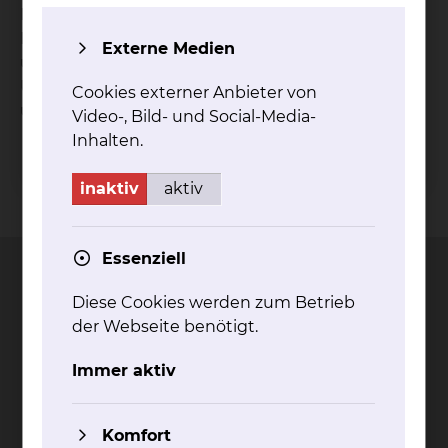
Dehnung gehört zum Aufgabengebiet einer
Rückenschule. Die Patienten sollen angeleitet
Externe Medien
und motiviert werden dieses Verhalten und die
Übungen regelmäßig auch selbstständig
Cookies externer Anbieter von
umzusetzen.
Video-, Bild- und Social-Media-
Inhalten.
inaktiv
aktiv
Kontakt
Impressum
AVB
Datenschutz
Bildnachweise
Entgelttransparenz
Cookie Einstellungen
Essenziell
Diese Cookies werden zum Betrieb
der Webseite benötigt.
Städtisches Klinikum
Braunschweig gGmbH
Immer aktiv
Freisestr. 9/10
38118 Braunschweig
Komfort