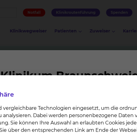
Notfall
Klinikroutenführung
Spenden
Klinikwegweiser
Patienten
Zuweiser
Karrie
phäre
d vergleichbare Technologien eingesetzt, um die ordn
 zu analysieren. Dabei werden personenbezogene Daten ve
ung. Sie können Ihre Auswahl an erlaubten Cookies jede
n Sie über den entsprechenden Link am Ende der Websei