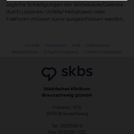
Jegliche Schädigungen der Wirbelsäule/Gelenke
durch Läsionen, Unfälle/ Metastasen oder
Frakturen müssen zuvor ausgeschossen werden.
Kontakt
Impressum
AVB
Datenschutz
Bildnachweise
Entgelttransparenz
Cookie Einstellungen
Städtisches Klinikum
Braunschweig gGmbH
Freisestr. 9/10
38118 Braunschweig
Tel.: 0531/595-0
Fax: 0531/595-1322