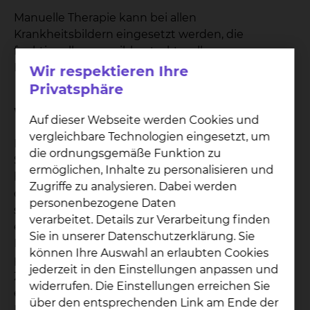
Manuelle Therapie kann bei allen
Krankheitsbildern eingesetzt werden, die
funktionelle, reversible, strukturelle
Bewegungseinschränkungen aufweisen.
Wir respektieren Ihre
Privatsphäre
Welche Ziele hat die Behandlung?
Auf dieser Webseite werden Cookies und
vergleichbare Technologien eingesetzt, um
Durch die speziellen Techniken werden
die ordnungsgemäße Funktion zu
Schmerzen gelindert und Bewegungsstörungen
ermöglichen, Inhalte zu personalisieren und
beseitigt. Die Physiotherapeuten untersuchen
Zugriffe zu analysieren. Dabei werden
dabei die Gelenkmechanik, die Muskelfunktion
personenbezogene Daten
sowie die Koordination der Bewegungen, bevor
verarbeitet. Details zur Verarbeitung finden
ein individueller Behandlungsplan festgelegt wird.
Sie in unserer Datenschutzerklärung. Sie
In der Manuellen Therapie kommen sowohl
können Ihre Auswahl an erlaubten Cookies
passive als auch aktive Übungen zum Einsatz.
jederzeit in den Einstellungen anpassen und
Zum einen werden blockierte oder
widerrufen. Die Einstellungen erreichen Sie
eingeschränkte Gelenke von geschulten
über den entsprechenden Link am Ende der
Physiotherapeuten mithilfe sanfter Technik