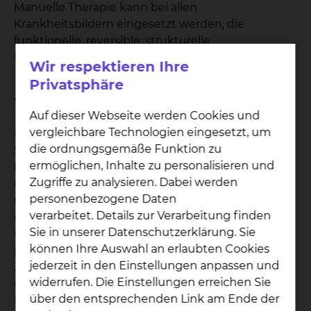
Manuelle Therapie kann bei allen
Krankheitsbildern eingesetzt werden, die
funktionelle, reversible, strukturelle
Bewegungseinschränkungen aufweisen.
Wir respektieren Ihre
Privatsphäre
Welche Ziele hat die Behandlung?
Auf dieser Webseite werden Cookies und
vergleichbare Technologien eingesetzt, um
Durch die speziellen Techniken werden
die ordnungsgemäße Funktion zu
Schmerzen gelindert und Bewegungsstörungen
ermöglichen, Inhalte zu personalisieren und
beseitigt. Die Physiotherapeuten untersuchen
Zugriffe zu analysieren. Dabei werden
dabei die Gelenkmechanik, die Muskelfunktion
personenbezogene Daten
sowie die Koordination der Bewegungen, bevor
verarbeitet. Details zur Verarbeitung finden
ein individueller Behandlungsplan festgelegt wird.
Sie in unserer Datenschutzerklärung. Sie
In der Manuellen Therapie kommen sowohl
können Ihre Auswahl an erlaubten Cookies
passive als auch aktive Übungen zum Einsatz.
jederzeit in den Einstellungen anpassen und
Zum einen werden blockierte oder
widerrufen. Die Einstellungen erreichen Sie
eingeschränkte Gelenke von geschulten
über den entsprechenden Link am Ende der
Physiotherapeuten mithilfe sanfter Technik