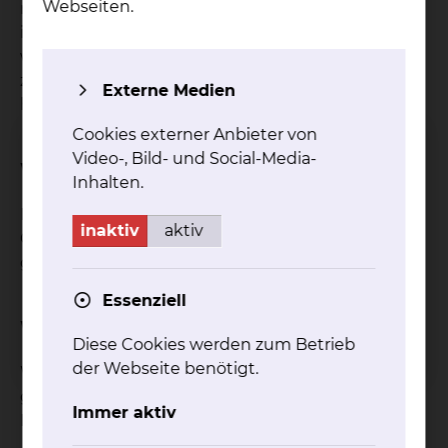
Webseiten.
mobilisiert, zum anderen können durch
individuelle Übungen instabile Gelenke stabilisiert
werden. Ziel ist es also, das Zusammenspiel
zwischen Gelenken, Muskeln und Nerven wieder
Externe Medien
herzustellen.
Cookies externer Anbieter von
Video-, Bild- und Social-Media-
Wie wirkt die Behandlung?
Inhalten.
Funktionsstörungen werden durch mechanische
inaktiv
aktiv
Griffe beseitigt, dadurch werden Schmerzen
gelindert.
Essenziell
Wie ist der Ablauf der Behandlung?
Diese Cookies werden zum Betrieb
der Webseite benötigt.
Wirbelsäule/Gelenke werden mit den Händen
getastet. Hinsichtlich ihrer Beweglichkeit geprüft.
Immer aktiv
Reflexe werden überprüft.