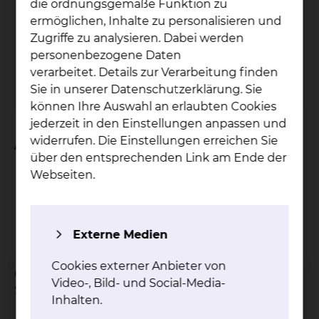
Pa­ti­en­ten­bü­che­rei
die ordnungsgemäße Funktion zu
ermöglichen, Inhalte zu personalisieren und
Der Service der Patientenbücherei wird nur
Zugriffe zu analysieren. Dabei werden
am Standort Salzdahlumer Straße
personenbezogene Daten
angeboten.
verarbeitet. Details zur Verarbeitung finden
mehr
Sie in unserer Datenschutzerklärung. Sie
können Ihre Auswahl an erlaubten Cookies
jederzeit in den Einstellungen anpassen und
widerrufen. Die Einstellungen erreichen Sie
An wen verleihen wir?
über den entsprechenden Link am Ende der
Webseiten.
Patientinnen und Patienten
Ärztinnen und Ärzte
das Pflegepersonal
Angestellte
Externe Medien
Mitarbeiterinnen und Mitarbeiter
Cookies externer Anbieter von
des Städtischen Klinikums am Standort
Video-, Bild- und Social-Media-
Salzdahlumer Straße.
Inhalten.