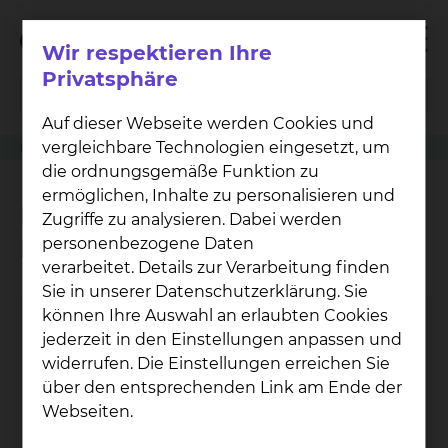
Wir respektieren Ihre
Privatsphäre
Auf dieser Webseite werden Cookies und
vergleichbare Technologien eingesetzt, um
Leistung
Neurologie
Neurologische Intensivmedizin
die ordnungsgemäße Funktion zu
ermöglichen, Inhalte zu personalisieren und
Neurologische
Zugriffe zu analysieren. Dabei werden
Intensivmedizin
personenbezogene Daten
verarbeitet. Details zur Verarbeitung finden
Sie in unserer Datenschutzerklärung. Sie
können Ihre Auswahl an erlaubten Cookies
Neu­ro­lo­gi­sche
jederzeit in den Einstellungen anpassen und
In­ten­siv­sta­ti­on
widerrufen. Die Einstellungen erreichen Sie
über den entsprechenden Link am Ende der
Fichtengrund 1, 38126 Braunschweig
Webseiten.
Tel.:
+49 531 595 2335