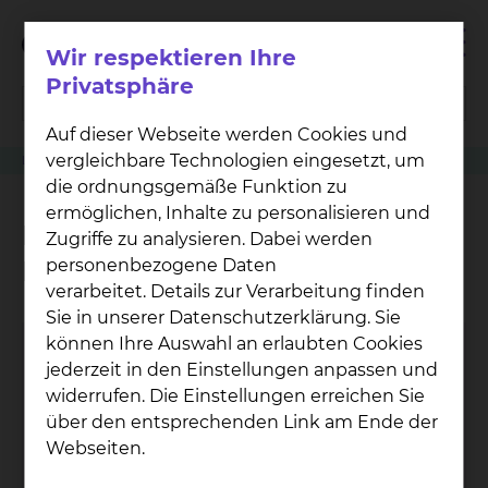
Wir respektieren Ihre
Privatsphäre
Auf dieser Webseite werden Cookies und
vergleichbare Technologien eingesetzt, um
Leistung
Neurologische Intensivmedizin
die ordnungsgemäße Funktion zu
ermöglichen, Inhalte zu personalisieren und
Neurologische
Zugriffe zu analysieren. Dabei werden
Intensivmedizin
personenbezogene Daten
verarbeitet. Details zur Verarbeitung finden
Sie in unserer Datenschutzerklärung. Sie
können Ihre Auswahl an erlaubten Cookies
Neu­ro­lo­gi­sche
jederzeit in den Einstellungen anpassen und
In­ten­siv­sta­ti­on
widerrufen. Die Einstellungen erreichen Sie
über den entsprechenden Link am Ende der
Fichtengrund 1, 38126 Braunschweig
Webseiten.
Tel.:
+49 531 595 2335