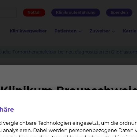
Notfall
Klinikroutenführung
Spenden
Klinikwegweiser
Patienten
Zuweiser
Karrie
tudie: Tumortherapiefelder bei neu diagnostizierten Glioblast
rapiefelder bei neu diagnost
phäre
d vergleichbare Technologien eingesetzt, um die ordn
 zu analysieren. Dabei werden personenbezogene Daten ve
igtes Glioblastomen