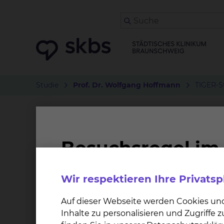
Studie
Prof. Dr. Wolfgang Hoffmann
TIGER-S
TIGER-Studie: Tumorthe
(GBM)
Worum geht es bei der Studie?
Wir respektieren Ihre Privats
Einschlusskriterien
Auf dieser Webseite werden Cookies un
Inhalte zu personalisieren und Zugriffe
Neu diagnostiziertes histologisch bestät