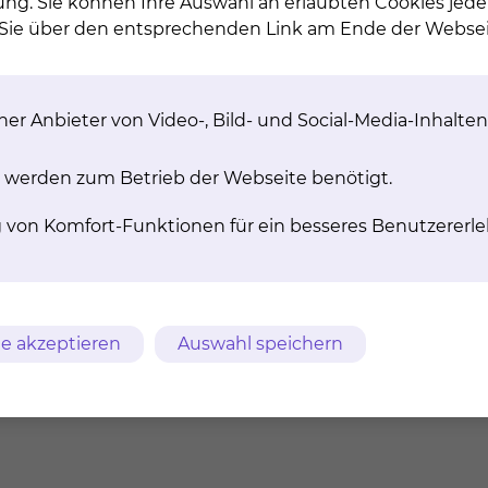
ung. Sie können Ihre Auswahl an erlaubten Cookies jede
inientumorspezifischen Erhaltungs-Chemotherapie
n Sie über den entsprechenden Link am Ende der Websei
Tumortherapiefelder
g der Daten
er Anbieter von Video-, Bild- und Social-Media-Inhalten
 werden zum Betrieb der Webseite benötigt.
rankung (z. B. signifikant erhöhter intrazerebraler Druck
ehirnlinie in der Mitte)
g von Komfort-Funktionen für ein besseres Benutzererle
z. B. tiefer Hirnstimulator)
s Hydrogel
der Knochen ohne Ersatz, Kugelfragmente im Schädel)
e akzeptieren
Auswahl speichern
lt?