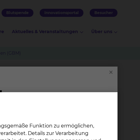
Blutspende
Innovationsportal
Besucher
re
Aktuelles & Veranstaltungen
Über uns
omen (GBM)
izierten Glioblastomen
ungsgemäße Funktion zu ermöglichen,
rarbeitet. Details zur Verarbeitung