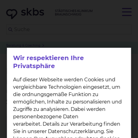
Beratung & Coaching
Beratung zur medikamentösen Therapie in und vor einer Schwangerschaft
Wir respektieren Ihre
Privatsphäre
Beratung zur
medikamentösen Therapie in
Auf dieser Webseite werden Cookies und
vergleichbare Technologien eingesetzt, um
und vor einer
die ordnungsgemäße Funktion zu
Schwangerschaft
ermöglichen, Inhalte zu personalisieren und
Zugriffe zu analysieren. Dabei werden
personenbezogene Daten
verarbeitet. Details zur Verarbeitung finden
Sie in unserer Datenschutzerklärung. Sie