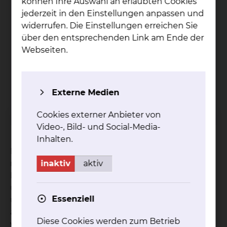
können Ihre Auswahl an erlaubten Cookies
jederzeit in den Einstellungen anpassen und
widerrufen. Die Einstellungen erreichen Sie
Rheu­ma­to­lo­gie
über den entsprechenden Link am Ende der
Webseiten.
Fichtengrund 1, 38126 Braunschweig
Tel.:
+49 531 595 4536
Fax: +49 531 595 4540
Per E-Mail kontaktieren
Externe Medien
mehr
Cookies externer Anbieter von
Video-, Bild- und Social-Media-
Inhalten.
Eine Schwangerschaft kann Auswirkungen auf die
inaktiv
aktiv
rheumatische Erkrankung haben. Einige
Basismedikamente können in Schwangerschaft
und Stillzeit zu schwerwiegenden Folgen führen
Essenziell
und müssen dringend vorher abgesetzt werden,
andere sind jedoch möglich. Auch bei Einnahme
Diese Cookies werden zum Betrieb
von NSAR (Nicht-steroidale Antirheumatika) und