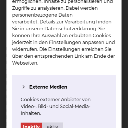
ermöglichen, Inhalte zu personalisieren und
Zugriffe zu analysieren. Dabei werden
So­zi­al­dienst
personenbezogene Daten
verarbeitet. Details zur Verarbeitung finden
mehr
Sie in unserer Datenschutzerklärung. Sie
können Ihre Auswahl an erlaubten Cookies
jederzeit in den Einstellungen anpassen und
Der Sozialdienst ergänzt die ärztliche,
widerrufen. Die Einstellungen erreichen Sie
therapeutische und pflegerische Aufgabe im
über den entsprechenden Link am Ende der
Krankenhaus. Wir beraten Sie und Ihre
Webseiten.
Angehörige bei persönlichen und sozialen
Problemen, die im Zusammenhang mit Ihrer
Erkrankung und Behinderung entstehen können
Externe Medien
und Ihr Leben in sozialer, psychischer, physischer,
beruflicher und finanzieller Hinsicht
Cookies externer Anbieter von
beeinträchtigen. Wir sind für Sie da und suchen
Video-, Bild- und Social-Media-
mit Ihnen gemeinsam nach
Inhalten.
Lösungsmöglichkeiten für die Zeit nach dem
Krankenhausaufenthalt. Um einen nahtlosen
inaktiv
aktiv