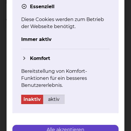
Ethikkomitees wenden.
Essenziell
Diese Cookies werden zum Betrieb
Weitere Informationen
der Webseite benötigt.
Immer aktiv
Patientenverfügung
Komfort
Ethische Fallbesprechung
Bereitstellung von Komfort-
Betreuungsverfügung
Funktionen für ein besseres
Benutzererlebnis.
Vollmacht
inaktiv
aktiv
Kontakt
Impressum
AVB
Datenschutz
Bildnachweise
Entgelttransparenz
Cookie Einstellungen
Alle akzeptieren