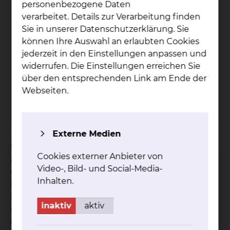
personenbezogene Daten
verarbeitet. Details zur Verarbeitung finden
Kli­ni­sches Ethik­ko­mi­tee
Sie in unserer Datenschutzerklärung. Sie
können Ihre Auswahl an erlaubten Cookies
Freisestraße 9/10, 38118 Braunschweig
jederzeit in den Einstellungen anpassen und
Tel.:
+49 531 595 1199
widerrufen. Die Einstellungen erreichen Sie
Fax: +49 531 595 1322
über den entsprechenden Link am Ende der
Per E-Mail kontaktieren
Webseiten.
mehr
Externe Medien
Patientinnen und Patienten, ihre Angehörigen,
Cookies externer Anbieter von
aber auch Mitarbeiterinnen und Mitarbeiter, die
Video-, Bild- und Social-Media-
eine ethische Frage haben oder eine ethische
Inhalten.
Fallbesprechung im Zusammenhang mit der
Behandlung einer Patientin bzw. eines Patienten
inaktiv
aktiv
am Klinikum Braunschweig wünschen, können
sich an die Geschäftsstelle des Klinischen