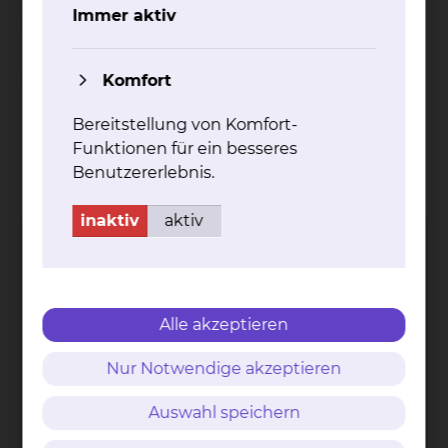
Unterstützung während des stationären
Immer aktiv
Aufenthalts
Komfort
Spielnachmittag in der Geriatrie
Bereitstellung von Komfort-
Funktionen für ein besseres
Kontakt
Impressum
AVB
Datenschutz
Benutzererlebnis.
Bildnachweise
Entgelttransparenz
Cookie Einstellungen
inaktiv
aktiv
Alle akzeptieren
Städtisches Klinikum
Braunschweig gGmbH
Nur Notwendige akzeptieren
Freisestr. 9/10
38118 Braunschweig
Auswahl speichern