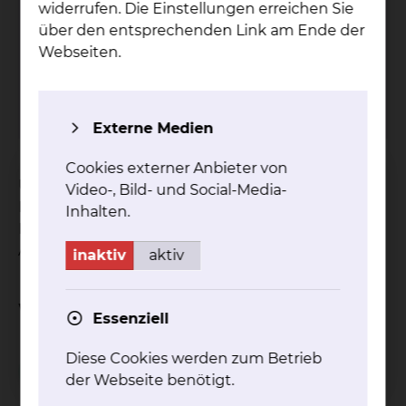
widerrufen. Die Einstellungen erreichen Sie
über den entsprechenden Link am Ende der
Grü­ne Da­men & Her­ren
Webseiten.
Tel.:
+49 531 314 924
mehr
Externe Medien
Cookies externer Anbieter von
Unsere ehrenamtlich tätigen Grünen Damen und
Video-, Bild- und Social-Media-
Herren stehen unseren Patientinnen und
Inhalten.
Patienten zur Verfügung, um ihnen den
Aufenthalt bei uns zu erleichtern.
inaktiv
aktiv
Weitere Informationen
Essenziell
Diese Cookies werden zum Betrieb
Besuchsservice
der Webseite benötigt.