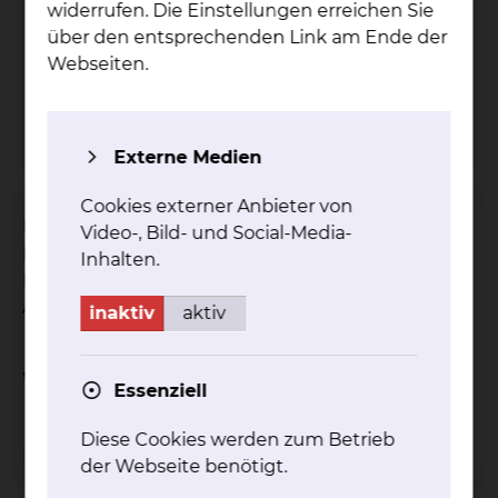
widerrufen. Die Einstellungen erreichen Sie
über den entsprechenden Link am Ende der
Grü­ne Da­men & Her­ren
Webseiten.
Tel.:
+49 531 314 924
mehr
Externe Medien
Cookies externer Anbieter von
Unsere ehrenamtlich tätigen Grünen Damen und
Video-, Bild- und Social-Media-
Herren stehen unseren Patientinnen und
Inhalten.
Patienten zur Verfügung, um ihnen den
Aufenthalt bei uns zu erleichtern.
inaktiv
aktiv
Weitere Informationen
Essenziell
Diese Cookies werden zum Betrieb
Besuchsservice
der Webseite benötigt.