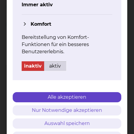
Unterstützung während des stationären
Immer aktiv
Aufenthalts
Komfort
Spielnachmittag in der Geriatrie
Bereitstellung von Komfort-
Funktionen für ein besseres
Kontakt
Impressum
AVB
Datenschutz
Benutzererlebnis.
Bildnachweise
Entgelttransparenz
Cookie Einstellungen
inaktiv
aktiv
Alle akzeptieren
Städtisches Klinikum
Braunschweig gGmbH
Nur Notwendige akzeptieren
Freisestr. 9/10
38118 Braunschweig
Auswahl speichern