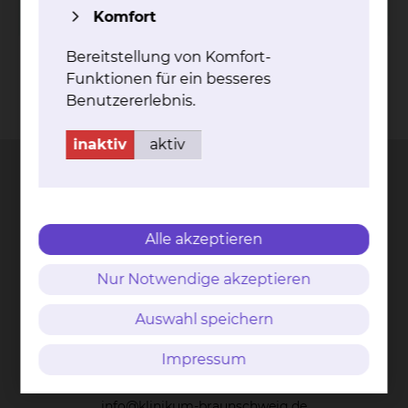
Wahlleistungsvereinbarung Begleitperson
Komfort
Bereitstellung von Komfort-
Funktionen für ein besseres
Benutzererlebnis.
Kontakt
Impressum
AVB
Datenschutz
Bildnachweise
Entgelttransparenz
Cookie Einstellungen
inaktiv
aktiv
Städtisches Klinikum
Alle akzeptieren
Braunschweig gGmbH
Nur Notwendige akzeptieren
Freisestr. 9/10
38118 Braunschweig
Auswahl speichern
Tel.: 0531/595-0
Impressum
Fax: 0531/595-1322
info@klinikum-braunschweig.de