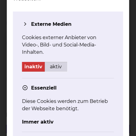
Liege: 25,00 EUR
Wichtiger Hinweis
Externe Medien
Cookies externer Anbieter von
Einschränkungen bei
Video-, Bild- und Social-Media-
Inanspruchnahme von
Inhalten.
Wahlleistungen
inaktiv
aktiv
Abschlagszahlungen bei
Inanspruchnahme von
Essenziell
Wahlleistungen
Diese Cookies werden zum Betrieb
der Webseite benötigt.
Download
Immer aktiv
216.07 KB
PDF