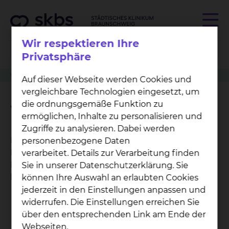
Wir respektieren Ihre
Privatsphäre
Wahlleistung
Augenheilkunde
Wahlleistung Begleitperson
Auf dieser Webseite werden Cookies und
vergleichbare Technologien eingesetzt, um
die ordnungsgemäße Funktion zu
Wahlleistung Begleitperson
ermöglichen, Inhalte zu personalisieren und
Zugriffe zu analysieren. Dabei werden
Für Unterbringung und Verpflegung einer
personenbezogene Daten
Begleitperson ohne entsprechende medizinische
verarbeitet. Details zur Verarbeitung finden
Notwendigkeit werden folgende Beträge
Sie in unserer Datenschutzerklärung. Sie
berechnet:
können Ihre Auswahl an erlaubten Cookies
jederzeit in den Einstellungen anpassen und
Unterbringung einer Begleitperson im Bett:
widerrufen. Die Einstellungen erreichen Sie
45,00 EUR
über den entsprechenden Link am Ende der
Unterbringung einer Begleitperson auf einer
Webseiten.