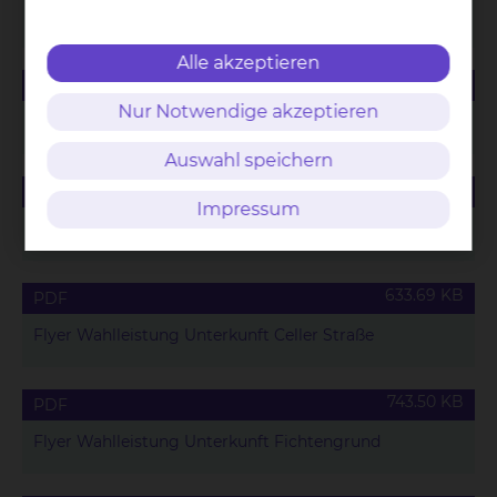
Speisekarte für Wahlleistungspatienten
Alle akzeptieren
165.42 KB
PDF
Nur Notwendige akzeptieren
Saisonales Menü für Wahlleistungspatienten
Auswahl speichern
88.63 KB
PDF
Impressum
Wahlleistungsvereinbarung Unterkunft
633.69 KB
PDF
Flyer Wahlleistung Unterkunft Celler Straße
743.50 KB
PDF
Flyer Wahlleistung Unterkunft Fichtengrund