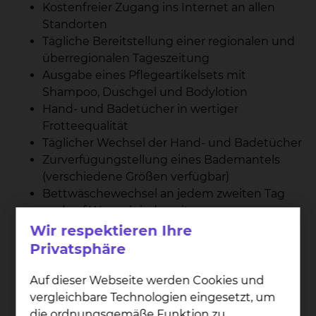
Kostenfreier Zugang ins Internet an allen
Standorten
Tägliche Bereitstellung einer regionalen und
überregionalen Tageszeitung
Ausgabe eines Pflegeartikelsets mit
Shampoo, Duschgel und Bodylotion
Hand- und Badetücher in wertiger
Frotteequalität
Täglicher Wechsel der Hand- und Badetücher
Zurverfügungstellung eines Bademantels
(verschiedene Größen verfügbar)
Bettwäschewechsel an jedem zweiten Tag
und auf Wunsch jederzeit
Kostenlose Reinigung der persönlichen
Wir respektieren Ihre
Leibwäsche (Rückgabe innerhalb 24
Privatsphäre
Stunden)
Wahl- und Zusatzverpflegung (sofern
Auf dieser Webseite werden Cookies und
medizinisch möglich): Mit der Auswahl und
vergleichbare Technologien eingesetzt, um
Zusammenstellung unserer Speisen
die ordnungsgemäße Funktion zu