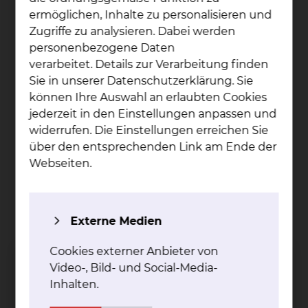
möchten wir zu Ihrem Wohlbefinden
ermöglichen, Inhalte zu personalisieren und
beitragen. Wir bieten Ihnen eine Auswahl an
Zugriffe zu analysieren. Dabei werden
Getränken, Zwischenmahlzeiten und
personenbezogene Daten
regionalen Speisen.
verarbeitet. Details zur Verarbeitung finden
Patientenservice: Im Rahmen von
Sie in unserer Datenschutzerklärung. Sie
Servicerunden besuchen Sie die
können Ihre Auswahl an erlaubten Cookies
Mitarbeiterinnen und Mitarbeiter des
jederzeit in den Einstellungen anpassen und
Serviceteams täglich und offerieren Ihnen
widerrufen. Die Einstellungen erreichen Sie
Snacks und Getränke
über den entsprechenden Link am Ende der
Sharemagazines Premium (RTL+, Video und
Webseiten.
TV, E-Books, digitale Zeitungen und
Magazine, Podcasts und Hörbücher) – Sie
können Sharemagazines mit Ihrem
Externe Medien
Smartphone, Pad oder Laptop problemlos
nutzen
Cookies externer Anbieter von
Video-, Bild- und Social-Media-
Inhalten.
Weitere Besonderheiten je nach Standort / Haus