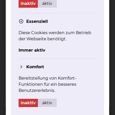
inaktiv
aktiv
entnehmen Sie gerne unseren Flyern.
Wichtiger Hinweis
Essenziell
Diese Cookies werden zum Betrieb
Einschränkungen bei
der Webseite benötigt.
Inanspruchnahme von
Immer aktiv
Wahlleistungen
Komfort
Abschlagszahlungen bei
Inanspruchnahme von
Bereitstellung von Komfort-
Wahlleistungen
Funktionen für ein besseres
Benutzererlebnis.
Download
inaktiv
aktiv
527.76 KB
PDF