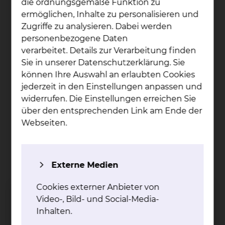
die ordnungsgemäße Funktion zu
Zusammenstellung unserer Speisen
ermöglichen, Inhalte zu personalisieren und
möchten wir zu Ihrem Wohlbefinden
Zugriffe zu analysieren. Dabei werden
beitragen. Wir bieten Ihnen eine Auswahl an
personenbezogene Daten
Getränken, Zwischenmahlzeiten und
verarbeitet. Details zur Verarbeitung finden
regionalen Speisen.
Sie in unserer Datenschutzerklärung. Sie
Patientenservice: Im Rahmen von
können Ihre Auswahl an erlaubten Cookies
Servicerunden besuchen Sie die
jederzeit in den Einstellungen anpassen und
Mitarbeiterinnen und Mitarbeiter des
widerrufen. Die Einstellungen erreichen Sie
Serviceteams täglich und offerieren Ihnen
über den entsprechenden Link am Ende der
Snacks und Getränke
Webseiten.
Sharemagazines Premium (RTL+, Video und
TV, E-Books, digitale Zeitungen und
Magazine, Podcasts und Hörbücher) – Sie
können Sharemagazines mit Ihrem
Externe Medien
Smartphone, Pad oder Laptop problemlos
nutzen
Cookies externer Anbieter von
Video-, Bild- und Social-Media-
Inhalten.