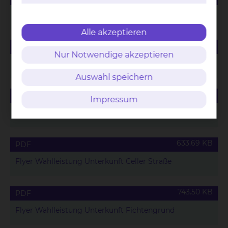
Speisekarte für Wahlleistungspatienten
Alle akzeptieren
165.42 KB
PDF
Nur Notwendige akzeptieren
Saisonales Menü für Wahlleistungspatienten
Auswahl speichern
88.63 KB
PDF
Impressum
Wahlleistungsvereinbarung Unterkunft
633.69 KB
PDF
Flyer Wahlleistung Unterkunft Celler Straße
743.50 KB
PDF
Flyer Wahlleistung Unterkunft Fichtengrund