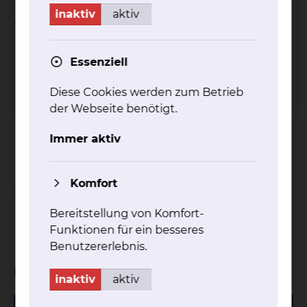
Weitere Besonderheiten je nach Standort / Haus
inaktiv
aktiv
entnehmen Sie gerne unseren Flyern.
Essenziell
Wichtiger Hinweis
Diese Cookies werden zum Betrieb
Einschränkungen bei
der Webseite benötigt.
Inanspruchnahme von
Immer aktiv
Wahlleistungen
Komfort
Abschlagszahlungen bei
Inanspruchnahme von
Bereitstellung von Komfort-
Wahlleistungen
Funktionen für ein besseres
Benutzererlebnis.
Download
inaktiv
aktiv
527.76 KB
PDF