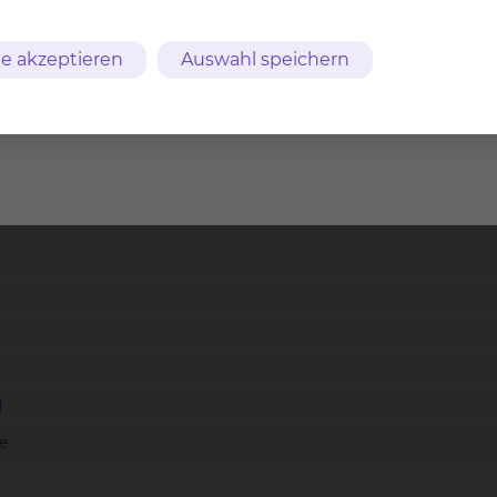
chnahme von Wahlleistungen
e akzeptieren
Auswahl speichern
ruchnahme von Wahlleistungen
d
e