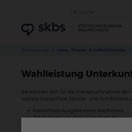
Wahlleistung
Herz-, Thorax- & Gefäßchirurgie
Wahlleistung Unterkun
Sie können sich für die Inanspruchnahme der 
weitere kostenfreie Service- und Komfortleistu
kostenfreie Ausgabe eines Kopfhörers
Telefonnutzung ohne Grundgebühr
Kostenfreier Zugang ins Internet an allen
Tägliche Bereitstellung einer regionalen