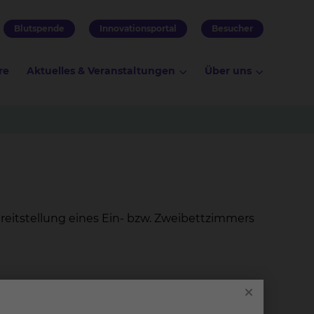
Blutspende
Innovationsportal
Besucher
re
Aktuelles & Veranstaltungen
Über uns
reitstellung eines Ein- bzw. Zweibettzimmers