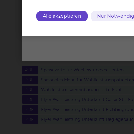
Einschränkungen bei Inanspru
Alle akzeptieren
Nur Notwendig
Abschlagszahlungen bei Inansp
Download
PDF
Speisekarte für Wahlleistungspatienten
PDF
Saisonales Menü für Wahlleistungspatienten
PDF
Wahlleistungsvereinbarung Unterkunft
PDF
Flyer Wahlleistung Unterkunft Celler Straße
PDF
Flyer Wahlleistung Unterkunft Fichtengrun
PDF
Flyer Wahlleistung Unterkunft Regiegebäud