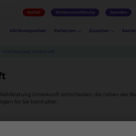
Notfall
Klinikroutenführung
Spenden
Klinikwegweiser
Patienten
Zuweiser
Karrie
Wahlleistung Unterkunft
ft
Wahlleistung Unterkunft entscheiden, die neben der Be
ngen für Sie beinhaltet:
 Standorten
 und überregionalen Tageszeitung