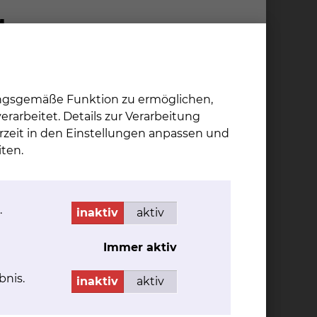
ungsgemäße Funktion zu ermöglichen,
rarbeitet. Details zur Verarbeitung
lung unserer Speisen möchten wir zu Ihrem
rzeit in den Einstellungen anpassen und
regionalen Speisen.
ten.
er des Serviceteams täglich und offerieren
sts und Hörbücher) – Sie können
.
inaktiv
aktiv
Immer aktiv
bnis.
inaktiv
aktiv