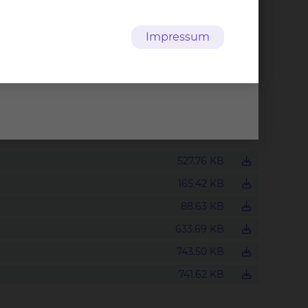
Impressum
527.76 KB
165.42 KB
88.63 KB
633.69 KB
743.50 KB
741.62 KB