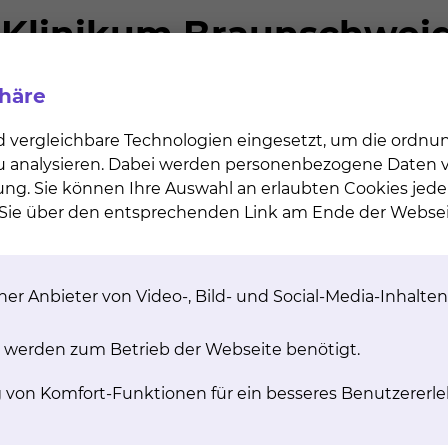
mpoo, Duschgel und Bodylotion
equalität
cher
phäre
 (verschiedene Größen verfügbar)
 und auf Wunsch jederzeit
d vergleichbare Technologien eingesetzt, um die ordn
Leibwäsche (Rückgabe innerhalb 24 Stunden)
 zu analysieren. Dabei werden personenbezogene Daten ve
dizinisch möglich): Mit der Auswahl und Zusammenstel
ung. Sie können Ihre Auswahl an erlaubten Cookies jede
n eine Auswahl an Getränken, Zwischenmahlzeiten und 
n Sie über den entsprechenden Link am Ende der Websei
unden besuchen Sie die Mitarbeiterinnen und Mitarbeit
 TV, E-Books, digitale Zeitungen und Magazine, Podca
Pad oder Laptop problemlos nutzen
er Anbieter von Video-, Bild- und Social-Media-Inhalten
 werden zum Betrieb der Webseite benötigt.
us entnehmen Sie gerne unseren Flyern.
g von Komfort-Funktionen für ein besseres Benutzererle