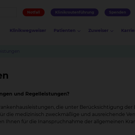
Notfall
Klinikroutenführung
Spenden
Klinikwegweiser
Patienten
Zuweiser
Karrie
eistungen
en
ungen und Regelleistungen?
rankenhausleistungen, die unter Berücksichtigung der 
t für die medizinisch zweckmäßige und ausreichende Ve
ehen Ihnen für die Inanspruchnahme der allgemeinen Kr