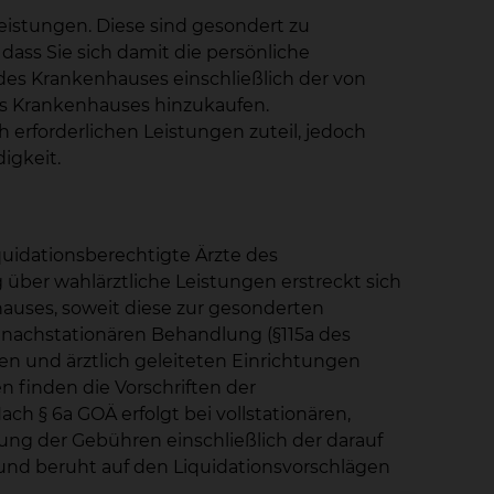
istungen. Diese sind gesondert zu
ass Sie sich damit die persönliche
des Krankenhauses einschließlich der von
des Krankenhauses hinzukaufen.
erforderlichen Leistungen zuteil, jedoch
igkeit.
uidationsberechtigte Ärzte des
ber wahlärztliche Leistungen erstreckt sich
auses, soweit diese zur gesonderten
d nachstationären Behandlung (§115a des
en und ärztlich geleiteten Einrichtungen
 finden die Vorschriften der
h § 6a GOÄ erfolgt bei vollstationären,
rung der Gebühren einschließlich der darauf
und beruht auf den Liquidationsvorschlägen