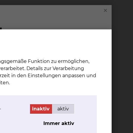
chnet werden, vom nachfolgend aufgeführten
 3 GOÄ/GOZ) erbracht. Die Namen der Chefärzte
andlung“ ausgehändigt. Die ärztlichen
ch den für sie geltenden Tarifen berechnet.
ndigen Vertreter des Wahlarztes zwischen
ungsgemäße Funktion zu ermöglichen,
nderung Ihres Wahlarztes wird die
rarbeitet. Details zur Verarbeitung
rtrages für die Wahlleistung
rzeit in den Einstellungen anpassen und
linikums. Im Falle der unvorhersehbaren
ten.
iche Leistungen in Rechnung gestellt.
.
inaktiv
aktiv
 wahlärztlicher Leistungen durchführen;
Immer aktiv
ztlichen Entgelte durchführen.