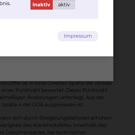
bnis.
inaktiv
aktiv
 Krankenakte dokumentiert und muss von Ihnen
 der Zeit der Abwesenheit des Wahlarztes alle
terne Labore) werden von diesen nach den für
Impressum
 für Ärzte / Gebührenordnung für Zahnärzte
nziffer ist in einer zweiten Spalte die verbale
 einer Punktzahl bewertet. Dieser Punktzahl
egelmäßigen Änderungen unterliegt. Aus der
r Spalte 4 der GOÄ ausgewiesen ist:
 kann sich durch Steigerungsfaktoren erhöhen.
rigkeit des Krankheitsfalles. Innerhalb des
s Gebührensatzes, bei technischen