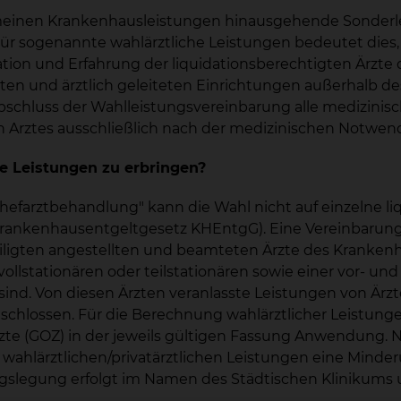
meinen Krankenhausleistungen hinausgehende Sonderle
r sogenannte wahlärztliche Leistungen bedeutet dies, d
ion und Erfahrung der liquidationsberechtigten Ärzte 
zten und ärztlich geleiteten Einrichtungen außerhalb 
chluss der Wahlleistungsvereinbarung alle medizinisch 
n Arztes ausschließlich nach der medizinischen Notwend
he Leistungen zu erbringen?
efarztbehandlung" kann die Wahl nicht auf einzelne liq
rankenhausentgeltgesetz KHEntgG). Eine Vereinbarung ü
eiligten angestellten und beamteten Ärzte des Krankenh
lstationären oder teilstationären sowie einer vor- un
ind. Von diesen Ärzten veranlasste Leistungen von Ärzt
chlossen. Für die Berechnung wahlärztlicher Leistungen
e (GOZ) in der jeweils gültigen Fassung Anwendung. Nac
n wahlärztlichen/privatärztlichen Leistungen eine Minde
gslegung erfolgt im Namen des Städtischen Klinikums 