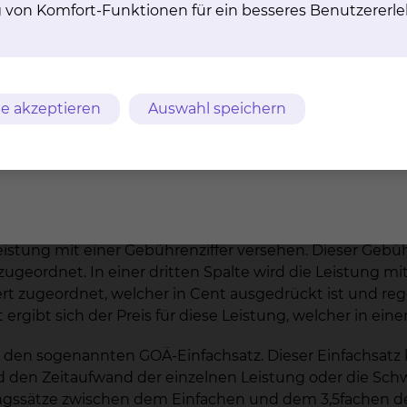
g von Komfort-Funktionen für ein besseres Benutzererle
riftlichen Vereinbarung erforderlich. Diese wird in der
ner solchen individuellen Vereinbarung werden Ihnen in
.
und fremden, ärztlich geleiteten Einrichtungen (z.B. ex
e akzeptieren
Auswahl speichern
Leistungen abgerechnet?
chnung nach den Regeln der amtlichen Gebührenordnung
feste Grundsystematik auf.
istung mit einer Gebührenziffer versehen. Dieser Gebühre
eordnet. In einer dritten Spalte wird die Leistung mit
wert zugeordnet, welcher in Cent ausgedrückt ist und r
rgibt sich der Preis für diese Leistung, welcher in eine
m den sogenannten GOÄ-Einfachsatz. Dieser Einfachsatz
 den Zeitaufwand der einzelnen Leistung oder die Schwie
gssätze zwischen dem Einfachen und dem 3,5fachen de