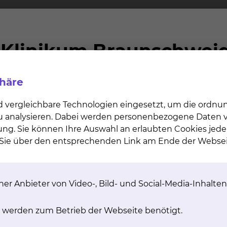
tungen werden, auch soweit sie vom Krankenhaus bere
annten ständigen ärztlichen Vertreter (§4 Abs. 2 Satz
i Abschluss eines Wahlleistungsvertrages „Chefarztbeh
 ärztlich geleiteten Einrichtungen werden von diesen na
lte Wahlarzt verhindert ist?
phäre
ringung einer wahlärztlichen Leistung durch einen stä
d vergleichbare Technologien eingesetzt, um die ordn
rung des Wahlarztes. Bei einer unvorhersehbaren Verhi
 zu analysieren. Dabei werden personenbezogene Daten ve
rztlichen Vertreter übernommen. Bei Abschluss eines Ve
ung. Sie können Ihre Auswahl an erlaubten Cookies jede
lung aller ständigen Vertreter der Chefärzte unseres K
n Sie über den entsprechenden Link am Ende der Websei
ngen des ständigen ärztlichen Vertreters als wahlärztl
tehen folgende Möglichkeiten:
er Anbieter von Video-, Bild- und Social-Media-Inhalten
ückkehr des Chefarztes;
meiner Krankenhausleistung, d.h. ohne Inanspruchnahme
 werden zum Betrieb der Webseite benötigt.
nten ärztlichen Vertreter unter Berechnung der wahlär