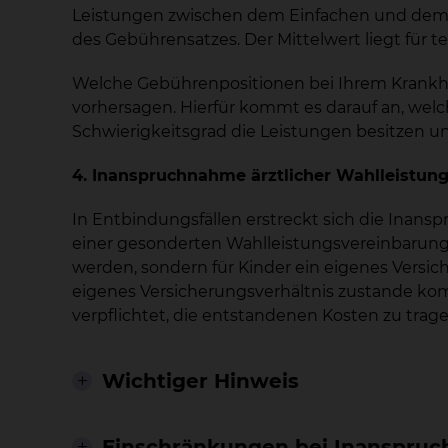
Leistungen zwischen dem Einfachen und dem 
des Gebührensatzes. Der Mittelwert liegt für te
Welche Gebührenpositionen bei Ihrem Krankhe
vorhersagen. Hierfür kommt es darauf an, we
Schwierigkeitsgrad die Leistungen besitzen un
4. Inanspruchnahme ärztlicher Wahlleistu
In Entbindungsfällen erstreckt sich die Inan
einer gesonderten Wahlleistungsvereinbarung. 
werden, sondern für Kinder ein eigenes Versi
eigenes Versicherungsverhältnis zustande ko
verpflichtet, die entstandenen Kosten zu trage
Wichtiger Hinweis
Einschränkungen bei Inanspru