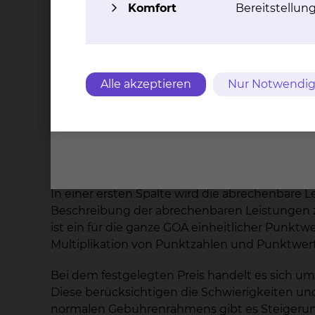
Komfort
Bereitstellun
Im letzteren Falle ist der Abschluss einer sch
unterzeichnet werden. Auch ohne Abschluss ei
notwendigen medizinischen Leistungen zuteil
Die ärztlichen Leistungen von Konsiliarärzten 
sie geltenden Tarifen berechnet.
Alle akzeptieren
Nur Notwendig
3. Wie werden die wahlärztlich erbrachten 
Im Einzelnen richtet sich die konkrete Abre
(GOÄ/GOZ). Diese Gebührenwerke weisen eine 
In einer ersten Spalte wird die abrechenbare Le
Beschreibung der abrechenbaren Leistungen zug
ist ein für die ganze GOÄ einheitlicher Punkt
Multiplikation von Punktzahlen und Punktwert e
Bei dem festgelegten Preis handelt es sich u
Diese berücksichtigen die Schwierigkeiten und
normalen Gebührenrahmens gibt es Steigerun