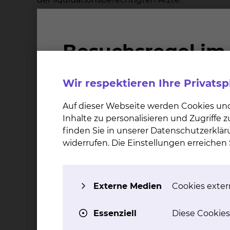
Die gesondert berechenbaren ärztlichen Leis
Wahlarzt der Fachabteilung oder von einem ben
und ihrer ständigen Vertreter werden Ihnen be
Leistungen der Konsiliarärzte und der fremden
2. Was geschieht, wenn der von Ihnen gewäh
Wir respektieren Ihre Privats
Die Rechtsprechung unterscheidet bei der Erb
Auf dieser Webseite werden Cookies un
vorhersehbarer und unvorhersehbarer Verhinde
Inhalte zu personalisieren und Zugriffe
wahlärztliche Leistung von seinem ständigen ä
finden Sie in unserer Datenschutzerklär
"Chefarztbehandlung" erhalten Sie eine Aufstel
widerrufen. Die Einstellungen erreiche
Verhinderung des Wahlarztes werden die Leistu
Im Falle der vorhersehbaren Verhinderung bes
Externe Medien
Cookies extern
Sie verschieben die Behandlung bis zur R
Sie lassen die Behandlung in Form allge
Essenziell
Diese Cookies
Sie lassen die Behandlung von dem benan