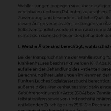
Wahlleistungen hingegen sind über die allge
vereinbaren und vom Patienten zu bezahlen. Fü
Zuwendung und besondere fachliche Qualifikat
diesen Ärzten veranlassten Leistungen von Är
Selbstverständlich werden Ihnen auch ohne Abs
richtet sich dann die Person des behandelnde
1. Welche Ärzte sind berechtigt, wahlärztlic
Bei der Inanspruchnahme der Wahlleistung "Ch
Krankenhauses beschränkt werden (§ 17 Abs. K
auf alle an der Behandlung des Patienten bet
Berechnung ihrer Leistungen im Rahmen der vol
Fünften Buches Sozialgesetzbuch) berechtigt s
außerhalb des Krankenhauses sind darin einges
Gebührenordnung für Ärzte (GOÄ) bzw. Zahnärzt
teilstationären sowie vor- und nachstationäre
entfallenden Zuschläge um 25 %. Die Rechnun
der liquidationsberechtigten Ärzte.