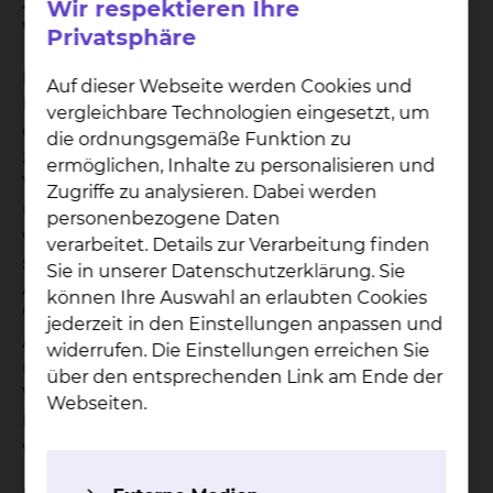
2. Was geschieht, wenn der von Ihnen gewählte
Wir respektieren Ihre
Wahlarzt verhindert ist?
Privatsphäre
Die Rechtsprechung unterscheidet bei der
Auf dieser Webseite werden Cookies und
Erbringung einer wahlärztlichen Leistung durch
vergleichbare Technologien eingesetzt, um
einen ständigen Vertreter des Wahlarztes
die ordnungsgemäße Funktion zu
zwischen vorhersehbarer und unvorhersehbarer
ermöglichen, Inhalte zu personalisieren und
Verhinderung des Wahlarztes. Bei einer
Zugriffe zu analysieren. Dabei werden
unvorhersehbaren Verhinderung Ihres Wahlarztes
personenbezogene Daten
wird die wahlärztliche Leistung von seinem
verarbeitet. Details zur Verarbeitung finden
ständigen ärztlichen Vertreter übernommen. Bei
Sie in unserer Datenschutzerklärung. Sie
Abschluss eines Vertrages für die Wahlleistung
können Ihre Auswahl an erlaubten Cookies
"Chefarztbehandlung" erhalten Sie eine
jederzeit in den Einstellungen anpassen und
Aufstellung aller ständigen Vertreter der Chefärzte
widerrufen. Die Einstellungen erreichen Sie
unseres Klinikums. Im Falle der unvorhersehbaren
über den entsprechenden Link am Ende der
Verhinderung des Wahlarztes werden die
Webseiten.
Leistungen des ständigen ärztlichen Vertreters als
wahlärztliche Leistungen in Rechnung gestellt.