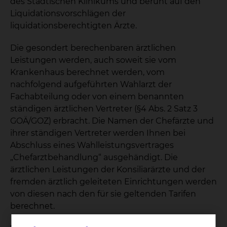
des Städtischen Klinikums und beruht auf den
Liquidationsvorschlägen der
liquidationsberechtigten Ärzte.
Die gesondert berechenbaren ärztlichen
Leistungen werden, auch soweit sie vom
Krankenhaus berechnet werden, vom
nachfolgend aufgeführten Wahlarzt der
Fachabteilung oder von einem benannten
ständigen ärztlichen Vertreter (§4 Abs. 2 Satz 3
GOÄ/GOZ) erbracht. Die Namen der Chefärzte und
ihrer ständigen Vertreter werden Ihnen bei
Abschluss eines Wahlleistungsvertrages
„Chefarztbehandlung“ ausgehändigt. Die
ärztlichen Leistungen der Konsiliarärzte und der
fremden ärztlich geleiteten Einrichtungen werden
von diesen nach den für sie geltenden Tarifen
berechnet.