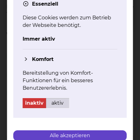
Essenziell
Informieren Sie sich hier über nuklearmedizinische
Therapien.
Diese Cookies werden zum Betrieb
der Webseite benötigt.
Weitere Informationen
Immer aktiv
Radiojodtherapie bei Erkrankungen der
Schilddrüse
Komfort
Radionuklidtherapie zur Schmerzlinderung
Bereitstellung von Komfort-
bei Knochenmetastasen
Funktionen für ein besseres
Benutzererlebnis.
Immuntherapie bei malignen Lymphomen
inaktiv
aktiv
Kontakt
Impressum
AVB
Datenschutz
Bildnachweise
Entgelttransparenz
Cookie Einstellungen
Alle akzeptieren