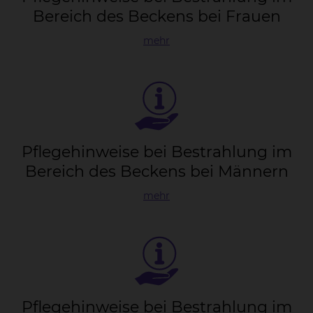
Be­reich des Be­ckens bei Frau­en
mehr
Pfle­ge­hin­wei­se bei Be­strah­lung im
Be­reich des Be­ckens bei Män­nern
mehr
Pfle­ge­hin­wei­se bei Be­strah­lung im