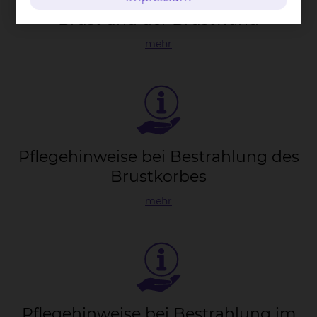
Brust und der Brust­wand
mehr
Pfle­ge­hin­wei­se bei Be­strah­lung des
Brust­kor­bes
mehr
Pfle­ge­hin­wei­se bei Be­strah­lung im