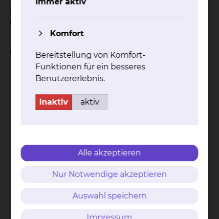
Immer aktiv
Bestrahlung, gute Schonung der umliegenden
Organe sowie sehr kleine Bestrahlungsfelder.
Komfort
Weitere Informationen
Bereitstellung von Komfort-
Funktionen für ein besseres
Benutzererlebnis.
inaktiv
aktiv
Pfle­ge­hin­wei­se bei Be­strah­lung
mehr
Alle akzeptieren
Nur Notwendige akzeptieren
Auswahl speichern
Pfle­ge­hin­wei­se bei Be­strah­lung der
Impressum