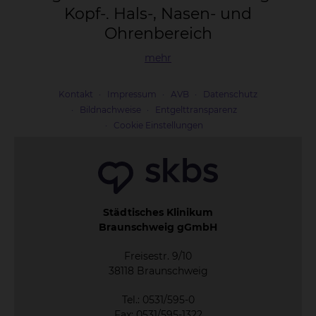
Kopf-. Hals-, Na­sen- und
Oh­ren­be­reich
mehr
Kontakt
Impressum
AVB
Datenschutz
Bildnachweise
Entgelttransparenz
Cookie Einstellungen
Städtisches Klinikum
Braunschweig gGmbH
Freisestr. 9/10
38118 Braunschweig
Tel.: 0531/595-0
Fax: 0531/595-1322