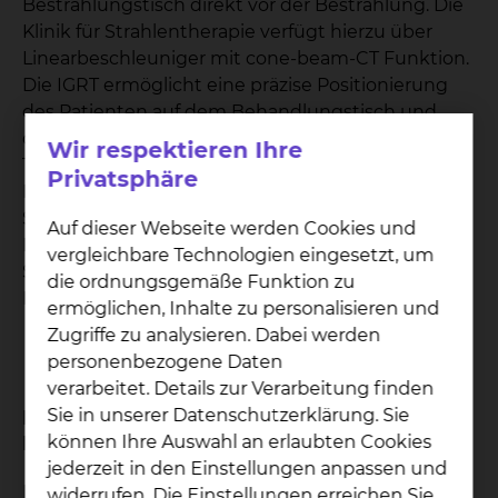
Bestrahlungstisch direkt vor der Bestrahlung. Die
Klinik für Strahlentherapie verfügt hierzu über
Linearbeschleuniger mit cone-beam-CT Funktion.
Die IGRT ermöglicht eine präzise Positionierung
des Patienten auf dem Behandlungstisch und
damit eine sehr exakte Bestrahlung der
Wir respektieren Ihre
Tumorregion. Dieses macht eine präzise
Privatsphäre
Bestrahlung der Tumorregion unter maximaler
Schonung umgebenden Organe, welche keine
Auf dieser Webseite werden Cookies und
Dosis erhalten sollen, möglich. Eine höhere
vergleichbare Technologien eingesetzt, um
Strahlendosis kann appliziert werden, um die
die ordnungsgemäße Funktion zu
Heilungs-Chancen zu erhöhen.
ermöglichen, Inhalte zu personalisieren und
Zugriffe zu analysieren. Dabei werden
personenbezogene Daten
verarbeitet. Details zur Verarbeitung finden
Sie in unserer Datenschutzerklärung. Sie
Image-guided Radiotherapie (IGRT) beim
Prostatakarzinom
können Ihre Auswahl an erlaubten Cookies
jederzeit in den Einstellungen anpassen und
Die Strahlentherapie beim nicht-operierten
widerrufen. Die Einstellungen erreichen Sie