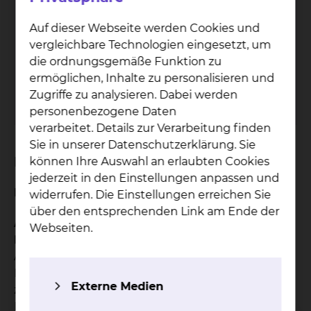
Fichtengrund 1, 38126 Braunschweig
Auf dieser Webseite werden Cookies und
vergleichbare Technologien eingesetzt, um
Tel.:
+49 531 595 1050
die ordnungsgemäße Funktion zu
Fax: +49 531 595 1066
ermöglichen, Inhalte zu personalisieren und
Per E-Mail kontaktieren
Zugriffe zu analysieren. Dabei werden
mehr
personenbezogene Daten
verarbeitet. Details zur Verarbeitung finden
Sie in unserer Datenschutzerklärung. Sie
Ermächtigungsumfang
können Ihre Auswahl an erlaubten Cookies
jederzeit in den Einstellungen anpassen und
Dr. S. Fahlbusch:
widerrufen. Die Einstellungen erreichen Sie
über den entsprechenden Link am Ende der
Auf Überweisung von Vertragsärzten für Hals-,
Webseiten.
Nasen- und Ohrenheilkunde:
Ambulante Nachbehandlung und
Kontrolluntersuchungen von Tumorkranken, die
Externe Medien
zuvor stationär in der Städtischen Klinikum
Braunschweig gGmbH, Holwedestr. 16, behandelt