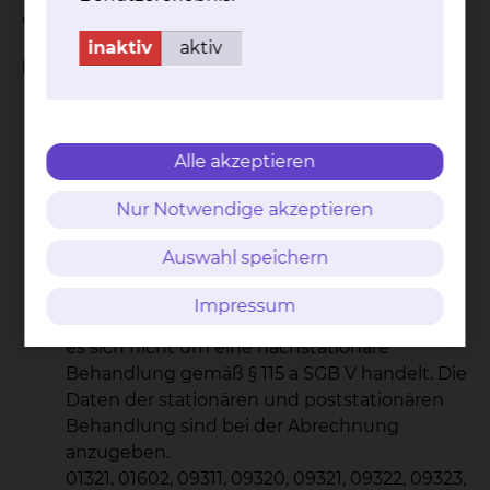
dürfen.
inaktiv
aktiv
Dr. C. Schmidt:
Auf Überweisung von Vertragsärzten für
Hals-Nasen-Ohren-Heilkunde:
Alle akzeptieren
Ambulante Nachuntersuchung und ggf. -
behandlung bei mikrochirurgischen,
Nur Notwendige akzeptieren
hörverbessernden oder
funktionswiederherstellenden Eingriffen, die
Auswahl speichern
in der Hals-Nasen-Ohren-Klinik der
Städtischen Klinikum Braunschweig gGmbH,
Impressum
Holwedestraße, durchgeführt wurden, soweit
es sich nicht um eine nachstationäre
Behandlung gemäß § 115 a SGB V handelt. Die
Daten der stationären und poststationären
Behandlung sind bei der Abrechnung
anzugeben.
01321, 01602, 09311, 09320, 09321, 09322, 09323,