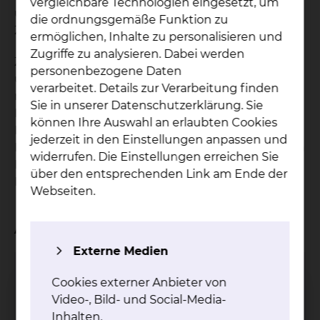
vergleichbare Technologien eingesetzt, um
unsere Patientenfürsprecherinnen gerne für Sie
die ordnungsgemäße Funktion zu
Zeit zu einem vertrauensvollen Gespräch.
ermöglichen, Inhalte zu personalisieren und
Zugriffe zu analysieren. Dabei werden
Zu den Aufgaben unserer ehrenamtlichen und
personenbezogene Daten
unabhängigen Patientenfürsprecherinnen gehört
verarbeitet. Details zur Verarbeitung finden
neben allgemeinen Auskünften zu einem
Sie in unserer Datenschutzerklärung. Sie
Krankenhausaufenthalt auch die
können Ihre Auswahl an erlaubten Cookies
Kontaktaufnahme zu Mitarbeiterinnen und
jederzeit in den Einstellungen anpassen und
Mitarbeitern in den betreffenden Bereichen, um in
widerrufen. Die Einstellungen erreichen Sie
Ihrem ausdrücklichen Auftrag angemessene
über den entsprechenden Link am Ende der
Lösungen für Ihre Belange zu finden.
Webseiten.
Ansprechpartner
Externe Medien
Christine Wolnik
Cookies externer Anbieter von
Video-, Bild- und Social-Media-
Inhalten.