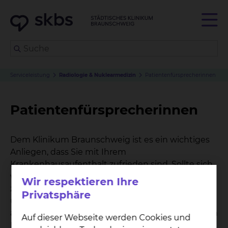
Serviceleistung
Radiologie & Nuklearmedizin
Patientenfürsprecherinnen
Patientenfürsprecherinnen
Dem Klinikum Braunschweig ist es ein wichtiges
Anliegen, dass Sie mit Ihrem
Krankenhausaufenthalt zufrieden sind. Sollte sich
während Ihres Aufenthaltes dennoch ein Grund
Wir respektieren Ihre
zur Kritik ergeben, Sie einen Rat in der
Privatsphäre
ungewohnten Umgebung benötigen oder etwas
auf dem Herzen haben, das Sie mit einer neutralen
Auf dieser Webseite werden Cookies und
Person besprechen möchten, so nehmen sich