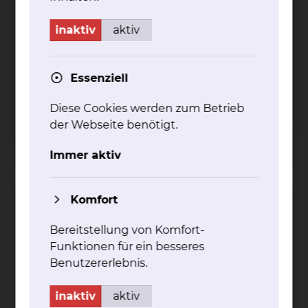
inaktiv
aktiv
Essenziell
Celler Straße 38, 38114 Braunschweig
Diese Cookies werden zum Betrieb
Tel.:
+49 531 595 2224
Anrufbeantworter in
der Webseite benötigt.
Abwesenheit
Per E-Mail kontaktieren
Immer aktiv
Komfort
Evelyne Christine Elise Feddersen
Bereitstellung von Komfort-
Funktionen für ein besseres
Benutzererlebnis.
inaktiv
aktiv