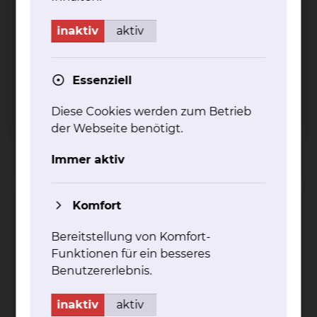
inaktiv
aktiv
Essenziell
Celler Straße 38, 38114 Braunschweig
Diese Cookies werden zum Betrieb
Tel.:
+49 531 595 2224
Anrufbeantworter in
der Webseite benötigt.
Abwesenheit
Per E-Mail kontaktieren
Immer aktiv
Komfort
Evelyne Christine Elise Feddersen
Bereitstellung von Komfort-
Funktionen für ein besseres
Benutzererlebnis.
inaktiv
aktiv