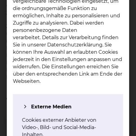
vergleichbare Technologien eingesetzt, um
unsere Patientenfürsprecherinnen gerne für Sie
die ordnungsgemäße Funktion zu
Zeit zu einem vertrauensvollen Gespräch.
ermöglichen, Inhalte zu personalisieren und
Zugriffe zu analysieren. Dabei werden
Zu den Aufgaben unserer ehrenamtlichen und
personenbezogene Daten
unabhängigen Patientenfürsprecherinnen gehört
verarbeitet. Details zur Verarbeitung finden
neben allgemeinen Auskünften zu einem
Sie in unserer Datenschutzerklärung. Sie
Krankenhausaufenthalt auch die
können Ihre Auswahl an erlaubten Cookies
Kontaktaufnahme zu Mitarbeiterinnen und
jederzeit in den Einstellungen anpassen und
Mitarbeitern in den betreffenden Bereichen, um in
widerrufen. Die Einstellungen erreichen Sie
Ihrem ausdrücklichen Auftrag angemessene
über den entsprechenden Link am Ende der
Lösungen für Ihre Belange zu finden.
Webseiten.
Ansprechpartner
Externe Medien
Christine Wolnik
Cookies externer Anbieter von
Video-, Bild- und Social-Media-
Inhalten.