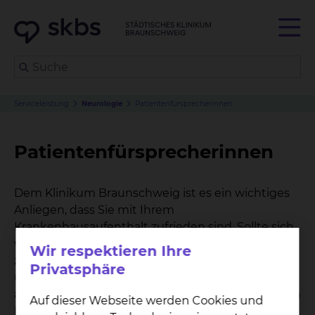
Serviceleistung
Neurologie
Patientenfürsprecherinnen
Patientenfürsprecherinnen
Dem Klinikum Braunschweig ist es ein wichtiges
Anliegen, dass Sie mit Ihrem
Krankenhausaufenthalt zufrieden sind. Sollte sich
während Ihres Aufenthaltes dennoch ein Grund
Wir respektieren Ihre
zur Kritik ergeben, Sie einen Rat in der
Privatsphäre
ungewohnten Umgebung benötigen oder etwas
auf dem Herzen haben, das Sie mit einer neutralen
Auf dieser Webseite werden Cookies und
Person besprechen möchten, so nehmen sich