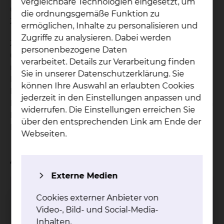
vergleichbare Technologien eingesetzt, um
unsere Patientenfürsprecherinnen gerne für Sie
die ordnungsgemäße Funktion zu
Zeit zu einem vertrauensvollen Gespräch.
ermöglichen, Inhalte zu personalisieren und
Zugriffe zu analysieren. Dabei werden
Zu den Aufgaben unserer ehrenamtlichen und
personenbezogene Daten
unabhängigen Patientenfürsprecherinnen gehört
verarbeitet. Details zur Verarbeitung finden
neben allgemeinen Auskünften zu einem
Sie in unserer Datenschutzerklärung. Sie
Krankenhausaufenthalt auch die
können Ihre Auswahl an erlaubten Cookies
Kontaktaufnahme zu Mitarbeiterinnen und
jederzeit in den Einstellungen anpassen und
Mitarbeitern in den betreffenden Bereichen, um in
widerrufen. Die Einstellungen erreichen Sie
Ihrem ausdrücklichen Auftrag angemessene
über den entsprechenden Link am Ende der
Lösungen für Ihre Belange zu finden.
Webseiten.
Ansprechpartner
Externe Medien
Christine Wolnik
Cookies externer Anbieter von
Video-, Bild- und Social-Media-
Inhalten.