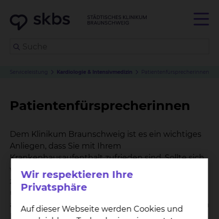
Serviceleistung
Kardiologie & Intensivmedizin
Patientenfürsprecherinnen
Patientenfürsprecherinnen
Dem Klinikum Braunschweig ist es ein wichtiges
Anliegen, dass Sie mit Ihrem
Krankenhausaufenthalt zufrieden sind. Sollte sich
während Ihres Aufenthaltes dennoch ein Grund
Wir respektieren Ihre
zur Kritik ergeben, Sie einen Rat in der
Privatsphäre
ungewohnten Umgebung benötigen oder etwas
auf dem Herzen haben, das Sie mit einer neutralen
Auf dieser Webseite werden Cookies und
Person besprechen möchten, so nehmen sich