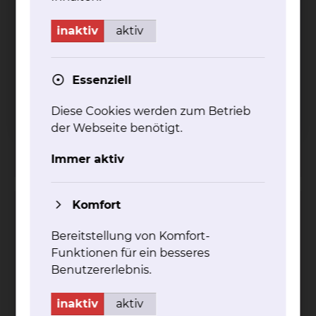
inaktiv
aktiv
Essenziell
Celler Straße 38, 38114 Braunschweig
Diese Cookies werden zum Betrieb
Tel.:
+49 531 595 2224
Anrufbeantworter in
der Webseite benötigt.
Abwesenheit
Per E-Mail kontaktieren
Immer aktiv
Komfort
Evelyne Christine Elise Feddersen
Bereitstellung von Komfort-
Funktionen für ein besseres
Benutzererlebnis.
inaktiv
aktiv