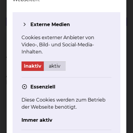
Krankenhaus"
57.74 KB
PDF
Externe Medien
Infoflyer "Menschen mit Demenz im Krankenhaus"
Cookies externer Anbieter von
Video-, Bild- und Social-Media-
Inhalten.
Ansprechpartner
inaktiv
aktiv
Ansprechpartner und Hilfen in den
Beratungsstellen
Essenziell
Diese Cookies werden zum Betrieb
Gerontopsychiatrische Beratungsstelle
der Webseite benötigt.
Immer aktiv