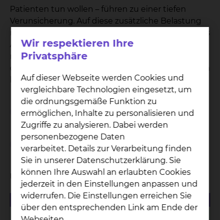
Patienten tun wollen – führen zu einer tiefen
Verunsicherung. Auf diese zusätzliche Belastung
reagieren wir. Unser Ziel ist es, den Zeitrahmen des
Wir respektieren Ihre
Aufenthaltes auf das absolut notwendige Maß zu
Privatsphäre
reduzieren, indem der Aufenthalt mit den
diagnostischen und therapeutischen Maßnahmen
Auf dieser Webseite werden Cookies und
klar durchstrukturiert und organisiert wird.
vergleichbare Technologien eingesetzt, um
die ordnungsgemäße Funktion zu
Geplante Aufnahme
ermöglichen, Inhalte zu personalisieren und
Zugriffe zu analysieren. Dabei werden
personenbezogene Daten
Ungeplante Aufnahme / Notfall
verarbeitet. Details zur Verarbeitung finden
Sie in unserer Datenschutzerklärung. Sie
können Ihre Auswahl an erlaubten Cookies
Unterlagen
jederzeit in den Einstellungen anpassen und
widerrufen. Die Einstellungen erreichen Sie
151.95 KB
PDF
über den entsprechenden Link am Ende der
Fragenkatalog "Menschen mit Demenz im
Webseiten.