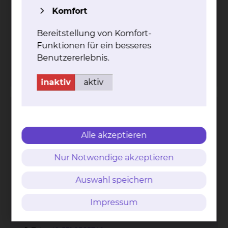
Komfort
Bereitstellung von Komfort-
Funktionen für ein besseres
Trifftweg 73, 38118 Braunschweig
Benutzererlebnis.
Tel.:
+49 531 2565740
inaktiv
aktiv
Alzheimer Gesellschaft Braunschweig e.V.
Alle akzeptieren
Nur Notwendige akzeptieren
Auswahl speichern
Impressum
Trifftweg 73, 38118 Braunschweig