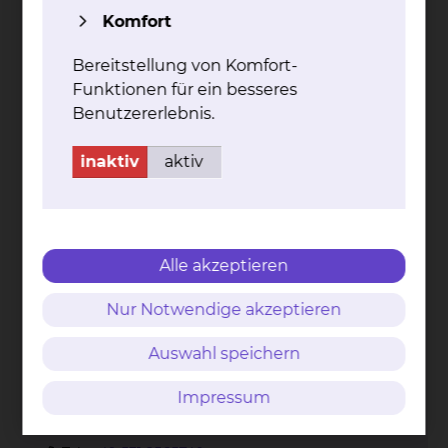
Komfort
Bereitstellung von Komfort-
Funktionen für ein besseres
Trifftweg 73, 38118 Braunschweig
Benutzererlebnis.
Tel.:
+49 531 2565740
inaktiv
aktiv
Alzheimer Gesellschaft Braunschweig e.V.
Alle akzeptieren
Nur Notwendige akzeptieren
Auswahl speichern
Impressum
Trifftweg 73, 38118 Braunschweig