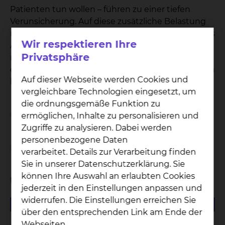
Patienten tun wollen – führen zu einer tiefen
Verunsicherung. Auf diese zusätzliche Belastung
reagieren wir. Unser Ziel ist es, den Zeitrahmen des
Wir respektieren Ihre
Aufenthaltes auf das absolut notwendige Maß zu
Privatsphäre
reduzieren, indem der Aufenthalt mit den
diagnostischen und therapeutischen Maßnahmen
Auf dieser Webseite werden Cookies und
klar durchstrukturiert und organisiert wird.
vergleichbare Technologien eingesetzt, um
die ordnungsgemäße Funktion zu
Geplante Aufnahme
ermöglichen, Inhalte zu personalisieren und
Zugriffe zu analysieren. Dabei werden
personenbezogene Daten
Ungeplante Aufnahme / Notfall
verarbeitet. Details zur Verarbeitung finden
Sie in unserer Datenschutzerklärung. Sie
können Ihre Auswahl an erlaubten Cookies
Unterlagen
jederzeit in den Einstellungen anpassen und
widerrufen. Die Einstellungen erreichen Sie
151.95 KB
PDF
über den entsprechenden Link am Ende der
Fragenkatalog "Menschen mit Demenz im
Webseiten.