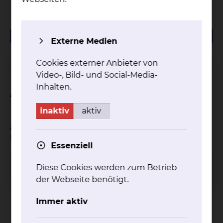
Krankenhaus"
57.74 KB
PDF
Externe Medien
Infoflyer "Menschen mit Demenz im Krankenhaus"
Cookies externer Anbieter von
Video-, Bild- und Social-Media-
Inhalten.
Ansprechpartner
inaktiv
aktiv
Ansprechpartner und Hilfen in den
Beratungsstellen
Essenziell
Diese Cookies werden zum Betrieb
Gerontopsychiatrische Beratungsstelle
der Webseite benötigt.
Immer aktiv