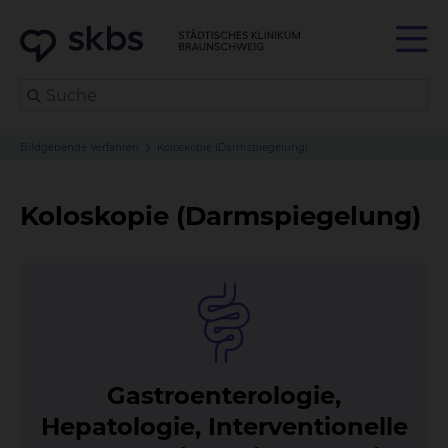
Bildgebende Verfahren
Koloskopie (Darmspiegelung)
Koloskopie (Darmspiegelung)
Gas­tro­en­te­ro­lo­gie,
He­pa­to­lo­gie, In­ter­ven­tio­nel­le