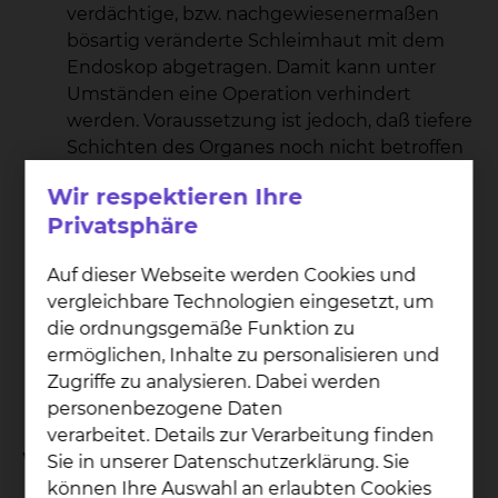
verdächtige, bzw. nachgewiesenermaßen
bösartig veränderte Schleimhaut mit dem
Endoskop abgetragen. Damit kann unter
Umständen eine Operation verhindert
werden. Voraussetzung ist jedoch, daß tiefere
Schichten des Organes noch nicht betroffen
sind. Siehe endoskopische
Wir respektieren Ihre
Resektionsverfahren
Privatsphäre
Stentanlage im Enddarm:
Wenn ein
vollständiger Verschluß droht, kann ein
Auf dieser Webseite werden Cookies und
Drahtgeflecht in Form einer Röhre in die
vergleichbare Technologien eingesetzt, um
betroffene Region eingelegt werden, daß
die ordnungsgemäße Funktion zu
den Verschluß verhindert. Dieses Verfahren
ermöglichen, Inhalte zu personalisieren und
wird nur angewandt, wenn eine andere
Zugriffe zu analysieren. Dabei werden
Möglichkeit der Therapie nicht mehr besteht.
personenbezogene Daten
verarbeitet. Details zur Verarbeitung finden
Wie ist der Ablauf der Untersuchung?
Sie in unserer Datenschutzerklärung. Sie
können Ihre Auswahl an erlaubten Cookies