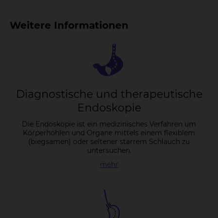
Weitere Informationen
Dia­gnos­ti­sche und the­ra­peu­ti­sche
En­do­sko­pie
Die Endoskopie ist ein medizinisches Verfahren um
Körperhöhlen und Organe mittels einem flexiblem
(biegsamen) oder seltener starrem Schlauch zu
untersuchen.
mehr