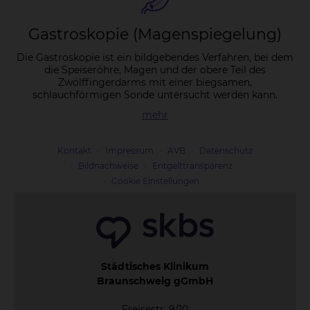
Gastro­sko­pie (Ma­gen­spie­ge­lung)
Die Gastroskopie ist ein bildgebendes Verfahren, bei dem
die Speiseröhre, Magen und der obere Teil des
Zwölffingerdarms mit einer biegsamen,
schlauchförmigen Sonde untersucht werden kann.
mehr
Kontakt
Impressum
AVB
Datenschutz
Bildnachweise
Entgelttransparenz
Cookie Einstellungen
Städtisches Klinikum
Braunschweig gGmbH
Freisestr. 9/10