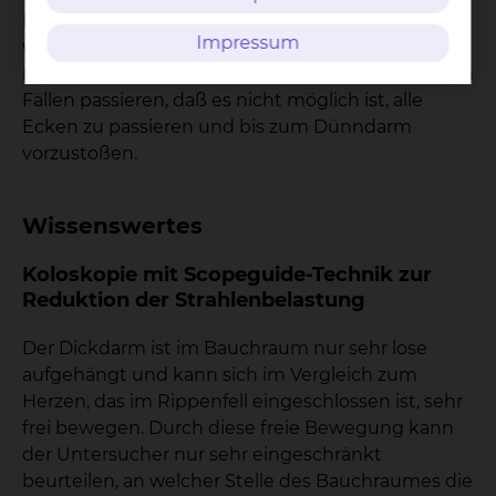
Körper wie sonst auch mit einem mehr oder
Impressum
weniger lauten Ton. Da der Dickdarm sich
mehrfach um die Ecke windet, kann es in wenigen
Fällen passieren, daß es nicht möglich ist, alle
Ecken zu passieren und bis zum Dünndarm
vorzustoßen.
Wissenswertes
Koloskopie mit Scopeguide-Technik zur
Reduktion der Strahlenbelastung
Der Dickdarm ist im Bauchraum nur sehr lose
aufgehängt und kann sich im Vergleich zum
Herzen, das im Rippenfell eingeschlossen ist, sehr
frei bewegen. Durch diese freie Bewegung kann
der Untersucher nur sehr eingeschränkt
beurteilen, an welcher Stelle des Bauchraumes die