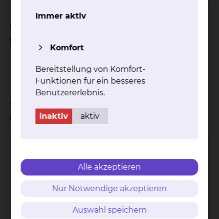
Immer aktiv
Welche Unterlagen sind zur
Sprechstunde mitzubringen?
Komfort
Überweisung vom Nephrologen oder
Bereitstellung von Komfort-
Urologen
Funktionen für ein besseres
Benutzererlebnis.
Wo kann ich einen Termin
inaktiv
aktiv
vereinbaren?
Alina Siegert
Alle akzeptieren
Nur Notwendige akzeptieren
Auswahl speichern