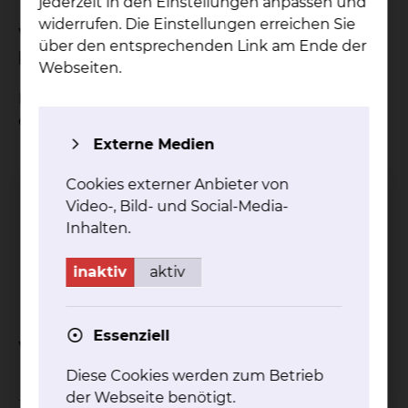
jederzeit in den Einstellungen anpassen und
widerrufen. Die Einstellungen erreichen Sie
Was wird in der Sprechstunde
über den entsprechenden Link am Ende der
besprochen?
Webseiten.
In der Sprechstunde können folgende Leistungen
erbracht werden:
Externe Medien
Abdominalsonographie / Duplexsonographie
Betreuung nach Nierentransplantation
Cookies externer Anbieter von
Diagnostik und Therapie schwerer
Video-, Bild- und Social-Media-
Bluthochdruckerkrankungen
Inhalten.
Systemerkrankungen mit Nierenbeteiligung
Dosierungsempfehlungen von Zytostatika
inaktiv
aktiv
bei eingeschränkter Nierenfunktion
Essenziell
Wann findet die Sprechstunde statt?
Diese Cookies werden zum Betrieb
der Webseite benötigt.
Termine nach individueller Vereinbarung