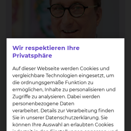
Wir respektieren Ihre
Privatsphäre
Auf dieser Webseite werden Cookies und
vergleichbare Technologien eingesetzt, um
Prof. Dr. med. Jan T. Kiel­stein
die ordnungsgemäße Funktion zu
ermöglichen, Inhalte zu personalisieren und
Fichtengrund 1, 38126 Braunschweig
Zugriffe zu analysieren. Dabei werden
Tel.:
+49 531 595 2381
personenbezogene Daten
Fax: +49 531 535 2655
verarbeitet. Details zur Verarbeitung finden
Per E-Mail kontaktieren
Sie in unserer Datenschutzerklärung. Sie
können Ihre Auswahl an erlaubten Cookies