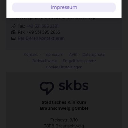
Impressum
Fichtengrund 1, 38126 Braunschweig
Tel.:
+49 531 595 2381
Fax: +49 531 595 2655
Per E-Mail kontaktieren
Kontakt
Impressum
AVB
Datenschutz
Bildnachweise
Entgelttransparenz
Cookie Einstellungen
Städtisches Klinikum
Braunschweig gGmbH
Freisestr. 9/10
38118 Braunschweig