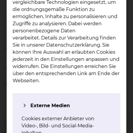
vergleichbare Technologien eingesetzt, um
Habilitieren
die ordnungsgemäße Funktion zu
u.v.m.
ermöglichen, Inhalte zu personalisieren und
Zur Erleichterung Ihres Engagements stehen
Zugriffe zu analysieren. Dabei werden
Ihnen online qualitativ hochwertige medizinische
personenbezogene Daten
Journale, UpToDate, medizinische Datenbanken
verarbeitet. Details zur Verarbeitung finden
und Standardwerke, auch zu Hause, kostenlos zur
Sie in unserer Datenschutzerklärung. Sie
Verfügung.
können Ihre Auswahl an erlaubten Cookies
jederzeit in den Einstellungen anpassen und
widerrufen. Die Einstellungen erreichen Sie
Wir bieten Ihnen während des PJ
über den entsprechenden Link am Ende der
Webseiten.
Attraktive Ausbildungsangebote:
uneingeschränkte Auswahlmöglichkeit Ihres
angestrebten Wahlfachs, neben den
Externe Medien
Pflichtfächern
parallele Einsicht in interessante
Cookies externer Anbieter von
Fachdisziplinen, die Sie nicht durch Ihre
Video-, Bild- und Social-Media-
Wahl- und Fachdisziplinen abdecken
Inhalten.