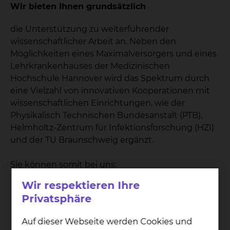
Wir bieten Ihnen grundsätzlich
die Unterstützung zu weiterführender
wissenschaftlicher Arbeit an. Neben den
Möglichkeiten eines Maximalversorgers und eines
Lehrkrankenhauses der Medizinischen
Hochschule Hannover wird das Spektrum durch
eine Vielzahl von innovativen Kooperationen mit
wissenschaftlichen Einrichtungen, wie der
Physikalisch Technischen Bundesanstalt (PTB),
Helmholtz-Zentrum für Infektionsforschung (HZI)
und der TU Braunschweig ergänzt.
Sie können somit bei uns:
Wir respektieren Ihre
Publizieren
Privatsphäre
Dozieren
Promovieren
Auf dieser Webseite werden Cookies und
Studien führen