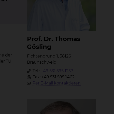
Prof. Dr. Tho­mas
Gös­ling
ie der
Fichtengrund 1, 38126
der TU
Braunschweig
Tel.:
+49 531 595 1257
Fax: +49 531 595 1462
Per E-Mail kontaktieren