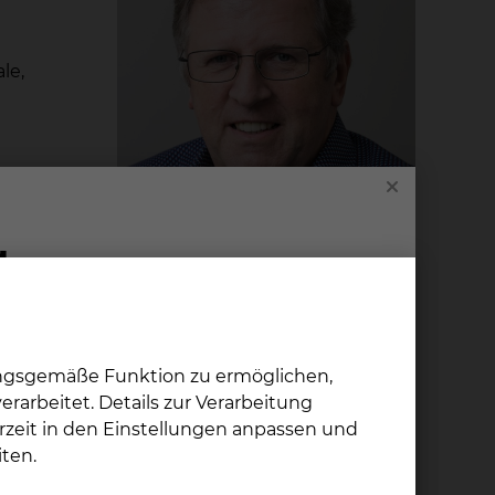
le,
In­go Mach
nen
Freisestraße 9/10, 38118
)
Braunschweig
ngs-
Tel.:
+49 531 595 1522
ungsgemäße Funktion zu ermöglichen,
Per E-Mail kontaktieren
rarbeitet. Details zur Verarbeitung
rzeit in den Einstellungen anpassen und
ten.
Ul­ri­ke Hor­nung