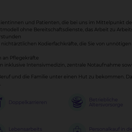
ientinnen und Patienten, die bei uns im Mittelpunkt d
itmodell ohne Bereitschaftsdienste, das Arbeit zu Arbeit
rstunden
nichtärztlichen Kodierfachkräfte, die Sie von unnötig
 an Pflegekräfte
 inklusive Intensivmedizin, zentrale Notaufnahme sow
den Beruf und die Familie unter einen Hut zu bekommen. 
.
Betriebliche
Doppelkarrieren
Altersvorsorge
Lebensarbeits
Personalkauf in de