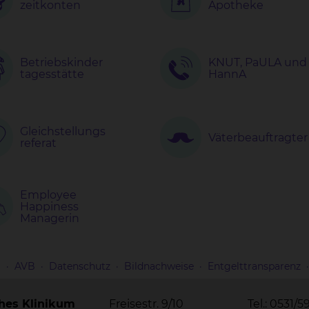
zeitkonten
Apotheke
Betriebskinder
KNUT, PaULA und
tagesstätte
HannA
Gleichstellungs
Väterbeauftragter
referat
Employee
Happiness
Managerin
m
AVB
Datenschutz
Bildnachweise
Entgelttransparenz
ches Klinikum
Freisestr. 9/10
Tel.: 0531/5