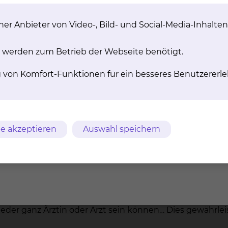
er Anbieter von Video-, Bild- und Social-Media-Inhalten
ntschädigung in Höhe von 534,00 Euro, sofern ein Zi
wird oder die Unterbringung bei den Eltern erfolgt
 werden zum Betrieb der Webseite benötigt.
er WG), erhalten Sie eine Aufwandentschädigung in 
g von Komfort-Funktionen für ein besseres Benutzererle
ft in Kliniknähe
urnals (Lancet etc.) und E-Books; zusätzlich unterstütze
gte Tickets des öffentlichen Nahverkehrs für einen stres
e akzeptieren
Auswahl speichern
 können Sie auch am Wochenende nutzen. Sie gelten au
ng zur Verfügung
ieder ganz Ärztin oder Arzt sein können… Dies gewährle