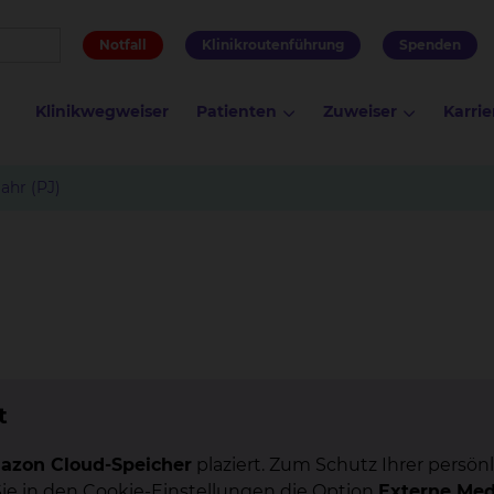
Notfall
Klinikroutenführung
Spenden
Klinikwegweiser
Patienten
Zuweiser
Karrie
ahr (PJ)
t
azon Cloud-Speicher
plaziert. Zum Schutz Ihrer persön
Sie in den Cookie-Einstellungen die Option
Externe Med