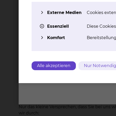
Leistungen des Klinikums
Externe Medien
Cookies extern
Wir gewähren eine monatliche Aufwandse
über das Klinikum in Anspruch genommen 
Essenziell
Diese Cookies
Wenn Sie eine eigene Wohnung haben (od
von 855,00 Euro Brutto / Monat
Komfort
Bereitstellun
wir bieten Ihnen eine kostenlose Unterkun
Sie haben freien Zugang zu Internet, E-Jo
Sie mit Fachliteratur
wir bieten Ihnen attraktive preisvergünsti
Alle akzeptieren
Nur Notwendig
Arbeitsantritt und Nachhauseweg. Diese
Freunde und Bekannte
wir stellen Ihnen kostenlos Dienstkleidu
Wir bieten Ihnen nach dem PJ
Nur das kleine Versprechen, dass Sie bei uns w
wir durch: