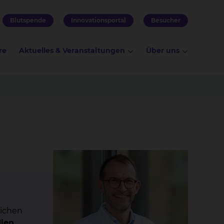
Blutspende
Innovationsportal
Besucher
re
Aktuelles & Veranstaltungen
Über uns
lichen
ien