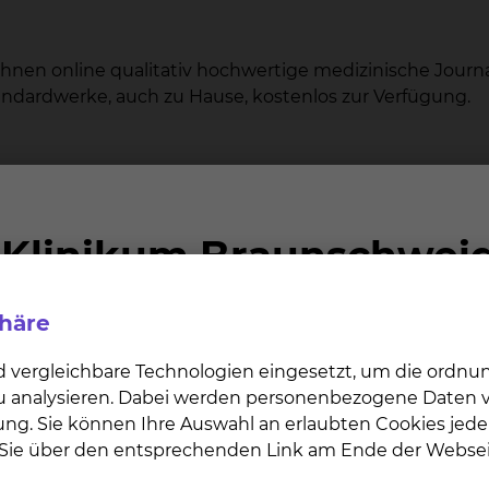
hnen online qualitativ hochwertige medizinische Journa
dardwerke, auch zu Hause, kostenlos zur Verfügung.
res angestrebten Wahlfachs, neben den Pflichtfächern
ziplinen, die Sie nicht durch Ihre Wahl- und Fachdiszipli
achdisziplinen, wie z.B. Radioonkologie, Kinderchirurgie
phäre
durch unser Mento renprogramm während Ihrer Ausbildu
d vergleichbare Technologien eingesetzt, um die ordn
he
 zu analysieren. Dabei werden personenbezogene Daten ve
s- und Nähkurs“
ung. Sie können Ihre Auswahl an erlaubten Cookies jede
tung
n Sie über den entsprechenden Link am Ende der Websei