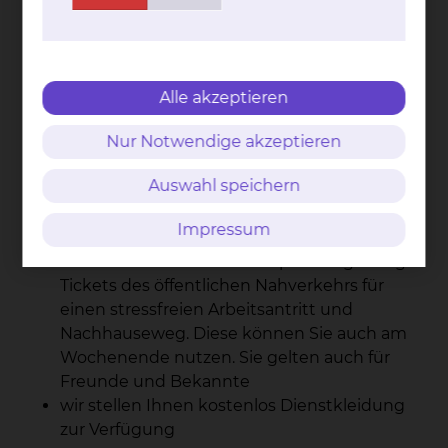
Unterbringung bei den Eltern erfolgt
Wenn Sie eine eigene Wohnung haben (oder
WG), erhalten Sie eine
Aufwandentschädigung in Höhe von 855,00
Alle akzeptieren
Euro Brutto / Monat
wir bieten Ihnen eine kostenlose Unterkunft
Nur Notwendige akzeptieren
in Kliniknähe
Auswahl speichern
Sie haben freien Zugang zu Internet, E-
Journals (Lancet etc.) und E-Books; zusätzlich
Impressum
unterstützen wir Sie mit Fachliteratur
wir bieten Ihnen attraktive preisvergünstigte
Tickets des öffentlichen Nahverkehrs für
einen stressfreien Arbeitsantritt und
Nachhauseweg. Diese können Sie auch am
Wochenende nutzen. Sie gelten auch für
Freunde und Bekannte
wir stellen Ihnen kostenlos Dienstkleidung
zur Verfügung