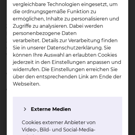
vergleichbare Technologien eingesetzt, um
Habilitieren
die ordnungsgemäße Funktion zu
u.v.m.
ermöglichen, Inhalte zu personalisieren und
Zugriffe zu analysieren. Dabei werden
Zur Erleichterung Ihres Engagements stehen
personenbezogene Daten
Ihnen online qualitativ hochwertige medizinische
verarbeitet. Details zur Verarbeitung finden
Journale, UpToDate, medizinische Datenbanken
Sie in unserer Datenschutzerklärung. Sie
und Standardwerke, auch zu Hause, kostenlos zur
können Ihre Auswahl an erlaubten Cookies
Verfügung.
jederzeit in den Einstellungen anpassen und
widerrufen. Die Einstellungen erreichen Sie
Wir bieten Ihnen während des PJ
über den entsprechenden Link am Ende der
Webseiten.
Attraktive Ausbildungsangebote:
uneingeschränkte Auswahlmöglichkeit Ihres
angestrebten Wahlfachs, neben den
Externe Medien
Pflichtfächern
parallele Einsicht in interessante
Cookies externer Anbieter von
Fachdisziplinen, die Sie nicht durch Ihre
Video-, Bild- und Social-Media-