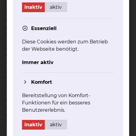
inaktiv
aktiv
Ziel unserer Behandlung ist eine möglichst zügige
Entlastung der bedrängten Strukturen, wenn
nötig auch gleichzeitig eine Stabilisierung der
Essenziell
Wirbelsäule. Hierbei muss im Einzelfall eine
aufwendige Rekonstruktion des geschädigten
Diese Cookies werden zum Betrieb
Halteapparats erfolgen. Hierfür steht uns eine
der Webseite benötigt.
Vielzahl von Implantaten (Bandscheiben- und
Immer aktiv
Wirbelkörper-Ersatz, Platten, Schrauben-Stab-
Systeme, Knochenersatz-Materialien), zur
Verfügung. Zum präzisen Einbringen der
Komfort
Schrauben ist intraoperativ sowohl eine Röntgen
3D-Bildgebung wie auch die Neuronavigation
Bereitstellung von Komfort-
vorhanden. Die Funktion der operationsnahen
Funktionen für ein besseres
Nervenstrukturen kann während des Eingriffs
Benutzererlebnis.
durch spezielle, neurologische Messverfahren
überwacht werden (Neuro-Monitoring).
inaktiv
aktiv