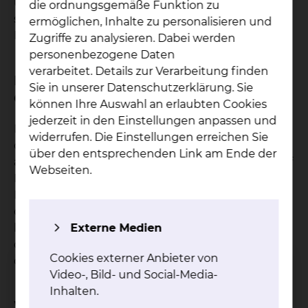
unserer Klinik wöchentliche Tumorkonferenzen
die ordnungsgemäße Funktion zu
statt. Hierbei wird interdisziplinär ein
ermöglichen, Inhalte zu personalisieren und
Behandlungskonzept erarbeitet.
Zugriffe zu analysieren. Dabei werden
personenbezogene Daten
verarbeitet. Details zur Verarbeitung finden
Bei welchen Krankheitsbildern ist die
Sie in unserer Datenschutzerklärung. Sie
Operation geeignet?
können Ihre Auswahl an erlaubten Cookies
jederzeit in den Einstellungen anpassen und
Klinische Beschwerden können in Form von
widerrufen. Die Einstellungen erreichen Sie
örtlichen oder auch in Arme und/oder Beine
über den entsprechenden Link am Ende der
ausstrahlende Schmerzen auftreten. Bei Druck auf
Webseiten.
Nerven oder Rückenmark kommt es zu
Lähmungen, Gefühlsminderung oder Störungen
der Blasen-/Darmtätigkeit bis hin zu einer
kompletten Querschnittslähmung. Auch können
Externe Medien
durch einen Tumor Instabilität der Wirbelsäule
Cookies externer Anbieter von
oder Brüche von Wirbelkörpern entstehen.
Video-, Bild- und Social-Media-
Inhalten.
Welche Ziele hat die Operation?