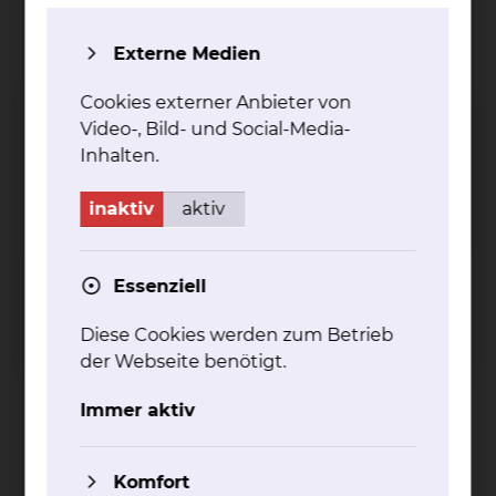
Kli­ni­sche
Externe Medien
Trans­fu­si­ons­me­di­zin
Cookies externer Anbieter von
Celler Straße 38, 38114 Braunschweig
Video-, Bild- und Social-Media-
Tel.:
+49 531 595 3257
Inhalten.
Fax: +49 531 595 3758
inaktiv
aktiv
mehr
Essenziell
Blutgruppenbestimmung
Diese Cookies werden zum Betrieb
Antikörpersuche/-differenzierung
der Webseite benötigt.
Direkter Coombstest
Transfusionsreaktionen
Immer aktiv
PNH-Diagnostik
Kontakt
Impressum
AVB
Datenschutz
Komfort
Bildnachweise
Entgelttransparenz