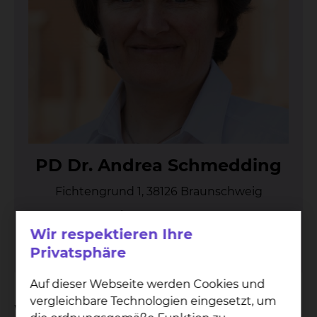
PD Dr. An­drea Schmed­ding
Fichtengrund 1, 38126 Braunschweig
Tel.:
+49 531 595 2484
Wir respektieren Ihre
Fax: +49 531 595 2934
Per E-Mail kontaktieren
Privatsphäre
Auf dieser Webseite werden Cookies und
vergleichbare Technologien eingesetzt, um
Worum geht es bei der Studie?