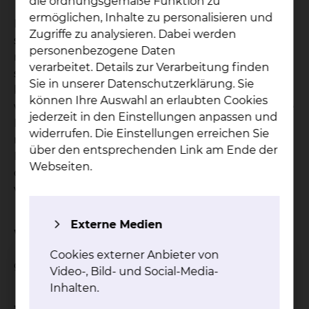
die ordnungsgemäße Funktion zu
ermöglichen, Inhalte zu personalisieren und
Frühgeborene entwickeln manchmal eine
Zugriffe zu analysieren. Dabei werden
schwere Darmentzündung und müssen
personenbezogene Daten
notfallmäßig operiert werden. Häufig leiden sie
verarbeitet. Details zur Verarbeitung finden
später an einem Kurzdarmsyndrom und müssen
Sie in unserer Datenschutzerklärung. Sie
künstlich ernährt werden. Im Rahmen einer
können Ihre Auswahl an erlaubten Cookies
wissenschaftlichen Studie werden retrospektiv die
jederzeit in den Einstellungen anpassen und
Daten dieser Patienten ausgewertet, um
widerrufen. Die Einstellungen erreichen Sie
mögliche Prognose Faktoren zu finden, die ein
über den entsprechenden Link am Ende der
Kurzdarmsyndrom verhindern können. Innerhalb
Webseiten.
der nächsten 2 Jahre werden die Ergebnisse
vorgestellt.
Externe Medien
Wie ist der Status der Studie?
Cookies externer Anbieter von
geschlossen
Video-, Bild- und Social-Media-
Inhalten.