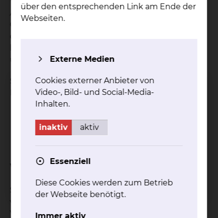
Vertrauensperson bevollmächtigen, viele Ihrer
über den entsprechenden Link am Ende der
Angelegenheiten zu regeln (z. B.
Webseiten.
Gesundheitsfragen, Behördliches, Post). Damit
diese bevollmächtigte Person auch in Ihrem Sinne
handeln kann, ist es notwendig, dass Sie mit ihr
Externe Medien
über den Inhalt der Vorsorgevollmacht sprechen.
Cookies externer Anbieter von
Sie sollten Ihnen nahestehende Personen sowie
Video-, Bild- und Social-Media-
Ihren Hausarzt darüber informieren,
Inhalten.
dass Sie eine Vorsorgevollmacht erstellt
haben,
inaktiv
aktiv
wo Sie diese aufbewahren und
wer Ihr Bevollmächtigter ist.
Essenziell
Wozu braucht man eine Vorsorgevollmacht?
Diese Cookies werden zum Betrieb
Selbst nahe Angehörige wie z. B. Ehepartner oder
der Webseite benötigt.
volljährige Kinder benötigen eine solche
Vollmacht, um für schwer erkrankte
Immer aktiv