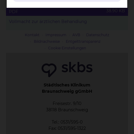
38.90 KB
PDF
Vollmacht zur ärztlichen Behandlung
Kontakt
Impressum
AVB
Datenschutz
Bildnachweise
Entgelttransparenz
Cookie Einstellungen
Städtisches Klinikum
Braunschweig gGmbH
Freisestr. 9/10
38118 Braunschweig
Tel.: 0531/595-0
Fax: 0531/595-1322