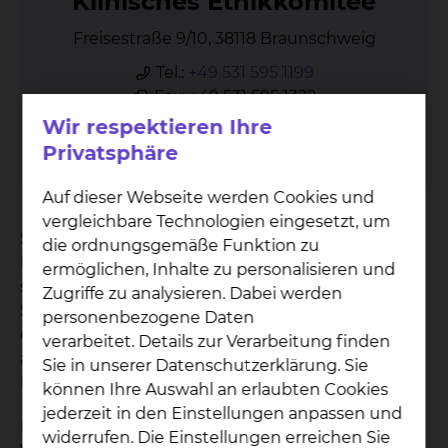
Kli­ni­sches Ethik­ko­mi­tee
Freisestraße 9/10, 38118 Braunschweig
Tel.:
+49 531 595 1199
Fax: +49 531 595 1322
Per E-Mail kontaktieren
Wir respektieren Ihre
Privatsphäre
mehr
Auf dieser Webseite werden Cookies und
vergleichbare Technologien eingesetzt, um
Selbst nahe Angehörige wie zum Beispiel
die ordnungsgemäße Funktion zu
Ehepartner oder volljährige Kinder benötigen eine
ermöglichen, Inhalte zu personalisieren und
solche Vollmacht, um für Sie handeln zu können.
Zugriffe zu analysieren. Dabei werden
Sie sollten nur einen Menschen bevollmächtigen,
personenbezogene Daten
dem Sie uneingeschränkt vertrauen und ihm
verarbeitet. Details zur Verarbeitung finden
auch zutrauen, in schwierigen Situationen für Sie
Sie in unserer Datenschutzerklärung. Sie
Entscheidungen durchzusetzen.
können Ihre Auswahl an erlaubten Cookies
jederzeit in den Einstellungen anpassen und
Mit einer Vorsorgevollmacht können Sie eine
widerrufen. Die Einstellungen erreichen Sie