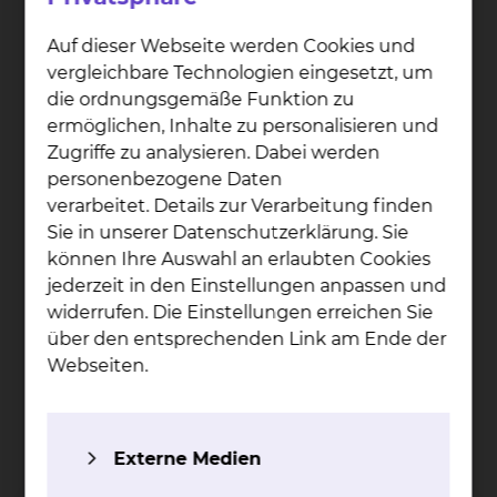
Auf dieser Webseite werden Cookies und
vergleichbare Technologien eingesetzt, um
die ordnungsgemäße Funktion zu
ermöglichen, Inhalte zu personalisieren und
Zugriffe zu analysieren. Dabei werden
personenbezogene Daten
verarbeitet. Details zur Verarbeitung finden
Sie in unserer Datenschutzerklärung. Sie
können Ihre Auswahl an erlaubten Cookies
jederzeit in den Einstellungen anpassen und
Evan­ge­lisch-lu­the­ri­sche
widerrufen. Die Einstellungen erreichen Sie
Props­tei Braun­schweig
über den entsprechenden Link am Ende der
Webseiten.
Schützenstraße 23, 38100 Braunschweig
Tel.:
+49 531 47180
Fax: +49 531 471818
Externe Medien
Per E-Mail kontaktieren
https://www.propstei-braunschweig.de