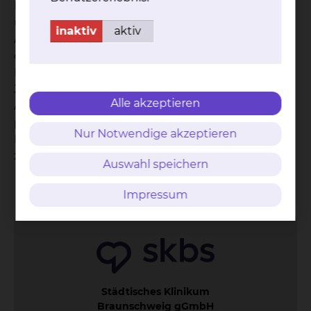
Kommunikation und Interaktion sowie die Selbst-
und Fremdwahrnehmung.
inaktiv
aktiv
Abgeschlossen wird die Ausbildung – die
ökumenisch ausgerichtet ist – mit einem
Kolloquium und einem Zertifikat.
Jeder Teilnehmer muss vorher ein
Alle akzeptieren
Auswahlverfahren bestehen; nur wer selbst
psychisch stabil ist, darf als Seelsorger arbeiten.
Nur Notwendige akzeptieren
Einmal im Monat treffen sich die Ehrenamtlichen
zur (verbindlichen) Supervision ihrer Arbeit.
Auswahl speichern
Kontakt
Impressum
AVB
Datenschutz
Bildnachweise
Entgelttransparenz
Impressum
Cookie Einstellungen
Städtisches Klinikum
Braunschweig gGmbH