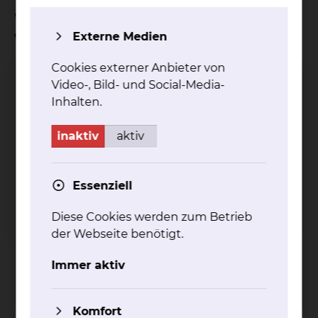
Wo kann ich einen Termin
vereinbaren?
Externe Medien
Cookies externer Anbieter von
Katrin Deppe
Video-, Bild- und Social-Media-
Inhalten.
inaktiv
aktiv
Essenziell
Diese Cookies werden zum Betrieb
Fichtengrund 1, 38126 Braunschweig
der Webseite benötigt.
Tel.:
+49 531 595 1248
Fax: +49 531 595 1723
Immer aktiv
Per E-Mail kontaktieren
Komfort