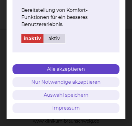
Bereitstellung von Komfort-
Funktionen für ein besseres
Kontakt
Impressum
AVB
Datenschutz
Benutzererlebnis.
Bildnachweise
Entgelttransparenz
Cookie Einstellungen
inaktiv
aktiv
Städtisches Klinikum
Braunschweig gGmbH
Alle akzeptieren
Freisestr. 9/10
Nur Notwendige akzeptieren
38118 Braunschweig
Auswahl speichern
Tel.: 0531/595-0
Fax: 0531/595-1322
Impressum
info@klinikum-braunschweig.de
www.klinikum-braunschweig.de