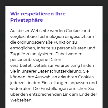
Wir respektieren Ihre
Privatsphäre
Auf dieser Webseite werden Cookies und
Sprechstunde
vergleichbare Technologien eingesetzt, um
Berufsgenossenschaftliche Sprechstunde inklusive Reha-Planung
die ordnungsgemäße Funktion zu
ermöglichen, Inhalte zu personalisieren und
Zugriffe zu analysieren. Dabei werden
Berufsgenossenschaftliche
personenbezogene Daten
Sprechstunde inklusive Reha-
verarbeitet. Details zur Verarbeitung finden
Planung
Sie in unserer Datenschutzerklärung. Sie
können Ihre Auswahl an erlaubten Cookies
jederzeit in den Einstellungen anpassen und
Wann findet die Sprechstunde statt?
widerrufen. Die Einstellungen erreichen Sie
über den entsprechenden Link am Ende der
Mittwoch
09:00 - 13:00 Uhr
Webseiten.