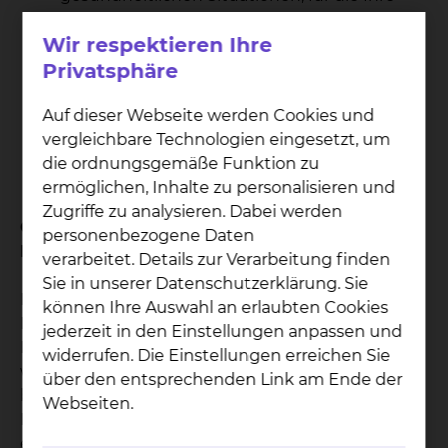
Patientenverfügung gelten soll.
Wir respektieren Ihre
Aussagen zu ärztlichen
Behandlungsmaßnahmen, die Sie wünschen
Privatsphäre
oder ausschließen möchten.
Auf dieser Webseite werden Cookies und
Möglichst Benennung eines
vergleichbare Technologien eingesetzt, um
Bevollmächtigten für medizinische
die ordnungsgemäße Funktion zu
Behandlungsfragen.
ermöglichen, Inhalte zu personalisieren und
Ort, Datum, Unterschrift.
Zugriffe zu analysieren. Dabei werden
Gibt es geeignete Vordrucke, um eine
personenbezogene Daten
Patientenverfügung abzufassen?
verarbeitet. Details zur Verarbeitung finden
Sie in unserer Datenschutzerklärung. Sie
Diese Broschüren informieren gründlich über die
können Ihre Auswahl an erlaubten Cookies
Hintergründe zur Patientenverfügung und helfen
jederzeit in den Einstellungen anpassen und
Ihnen bei der eigenen Entscheidungsfindung,
widerrufen. Die Einstellungen erreichen Sie
welche medizinischen Maßnahmen Sie
über den entsprechenden Link am Ende der
befürworten oder ablehnen möchte. Sie bieten
Webseiten.
Ihnen die Möglichkeit, Ihren Willen für den Fall
einer schweren Erkrankung zu dokumentieren. Es