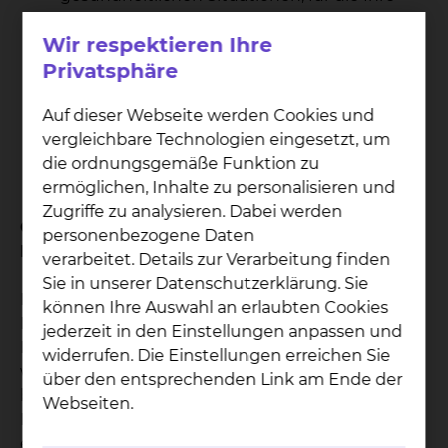
Patientenverfügung gelten soll.
Wir respektieren Ihre
Aussagen zu ärztlichen
Behandlungsmaßnahmen, die Sie wünschen
Privatsphäre
oder ausschließen möchten.
Auf dieser Webseite werden Cookies und
Möglichst Benennung eines
vergleichbare Technologien eingesetzt, um
Bevollmächtigten für medizinische
die ordnungsgemäße Funktion zu
Behandlungsfragen.
ermöglichen, Inhalte zu personalisieren und
Ort, Datum, Unterschrift.
Zugriffe zu analysieren. Dabei werden
Gibt es geeignete Vordrucke, um eine
personenbezogene Daten
Patientenverfügung abzufassen?
verarbeitet. Details zur Verarbeitung finden
Sie in unserer Datenschutzerklärung. Sie
Diese Broschüren informieren gründlich über die
können Ihre Auswahl an erlaubten Cookies
Hintergründe zur Patientenverfügung und helfen
jederzeit in den Einstellungen anpassen und
Ihnen bei der eigenen Entscheidungsfindung,
widerrufen. Die Einstellungen erreichen Sie
welche medizinischen Maßnahmen Sie
über den entsprechenden Link am Ende der
befürworten oder ablehnen möchte. Sie bieten
Webseiten.
Ihnen die Möglichkeit, Ihren Willen für den Fall
einer schweren Erkrankung zu dokumentieren. Es