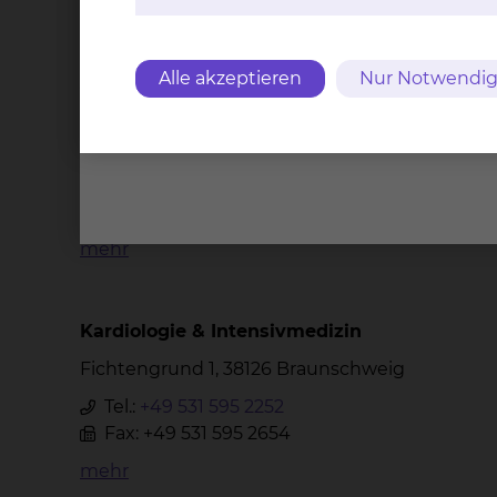
Welche medizinischen Fachrichtun
Alle akzeptieren
Nur Notwendig
Anästhesiologie
Fichtengrund 1, 38126 Braunschweig
Tel.:
+49 531 595 2869
Fax: +49 531 595 2778
Per E-Mail kontaktieren
mehr
Kardiologie & Intensivmedizin
Fichtengrund 1, 38126 Braunschweig
Tel.:
+49 531 595 2252
Fax: +49 531 595 2654
mehr