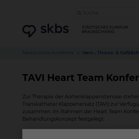
Medizinische Konferenz
Herz-, Thorax- & Gefäßch
TAVI Heart Team Konfe
Zur Therapie der Aortenklappenstenose stehen
Transkatheter Klappenersatz (TAVI) zur Verfügu
zusammen. Im Rahmen der Heart Team Konfere
Behandlungskonzept festgelegt.