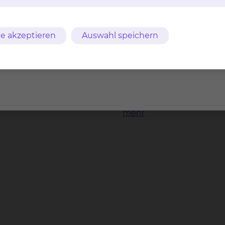
gen des Klinikums nehmen an der Konfere
e akzeptieren
Auswahl speichern
Herz-, Thorax- & Gefäßc
Fichtengrund 1, 38126 B
Tel.:
+49 531 595 2213
Fax: +49 531 595 2658
Per E-Mail kontaktiere
mehr