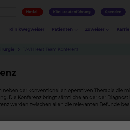
Notfall
Klinikroutenführung
Spenden
Klinikwegweiser
Patienten
Zuweiser
Karrie
irurgie
TAVI Heart Team Konferenz
renz
 neben der konventionellen operativen Therapie die min
ng. Die Konferenz bringt sämtliche an der der Diagnosti
nz werden zwischen allen die relevanten Befunde bes