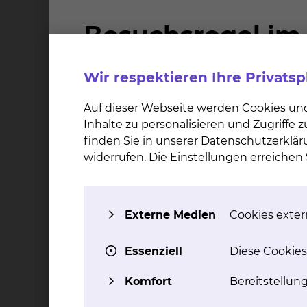
Wann findet die Konferenz statt?
Dienstag
15:15 - 15:45 Uhr
Wir respektieren Ihre Privats
Wo findet die Konferenz statt?
Auf dieser Webseite werden Cookies un
?
Inhalte zu personalisieren und Zugriffe
finden Sie in unserer Datenschutzerklär
Wie kann ich als Zuweiser an der 
widerrufen. Die Einstellungen erreiche
Vanessa Moldenhauer
Fichtengrund 1, 38126 Braun
Externe Medien
Cookies extern
Tel.:
+49 531 595 2213
Fax: +49 531 595 2658
Essenziell
Diese Cookies
Per E-Mail kontaktieren
Komfort
Bereitstellun