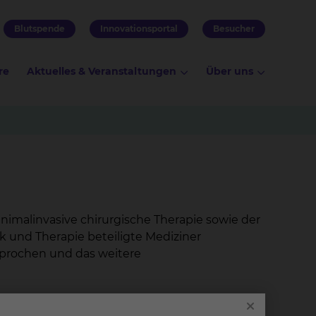
Blutspende
Innovationsportal
Besucher
re
Aktuelles & Veranstaltungen
Über uns
imalinvasive chirurgische Therapie sowie der
k und Therapie beteiligte Mediziner
prochen und das weitere