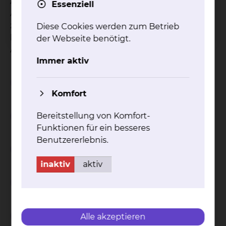
Auszubildende individuell in ihrer praktischen
Essenziell
Ausbildung entsprechend gesetzlicher Vorgaben
zu begleiten. Dabei steht die strukturierte und
Diese Cookies werden zum Betrieb
koordinierte Begleitung des
der Webseite benötigt.
Ausbildungsprozesses im Vordergrund.
Immer aktiv
Rechtliche Grundlage
Komfort
Zugangsvoraussetzungen
Bereitstellung von Komfort-
Funktionen für ein besseres
Benutzererlebnis.
Weiterbildungsziele und Abschluss
inaktiv
aktiv
Durchführung der Weiterbildung
Leistungsnachweise und
Alle akzeptieren