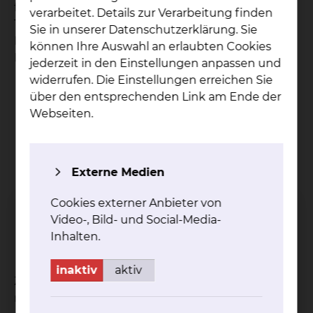
folgende Berufsgruppen ihre Funktion und
verarbeitet. Details zur Verarbeitung finden
Tätigkeit als Anleitende in Pflege- und
Sie in unserer Datenschutzerklärung. Sie
Funktionseinheiten bzw. in den individuellen
können Ihre Auswahl an erlaubten Cookies
Einsatzbereichen professionell auszufüllen:
jederzeit in den Einstellungen anpassen und
widerrufen. Die Einstellungen erreichen Sie
Gesundheits- und Krankenpfleger/innen
über den entsprechenden Link am Ende der
Gesundheits- und
Webseiten.
Kinderkrankenpfleger/innen
Altenpfleger/innen
Pflegefachfrauen/-männer
Notfallsanitäter/innen
Externe Medien
Hebammen und Entbindungspfleger
Cookies externer Anbieter von
Operationstechnische Assistentinnen und
Video-, Bild- und Social-Media-
Operationstechnische Assistenten
Inhalten.
Anästhesietechnische Assistentinnen und
Anästhesietechnische Assistenten
inaktiv
aktiv
Zukünftige Praxisanleiter/innen erlernen
notwendige Grundlagen und Konzepte, um