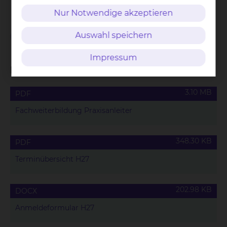
Prüfungen
Nur Notwendige akzeptieren
Auswahl speichern
Kosten
Impressum
Downloads
3.10 MB
PDF
Fachweiterbildung Praxisanleiter
348.30 KB
PDF
Terminübersicht H27
202.98 KB
DOCX
Anmeldeformular H27