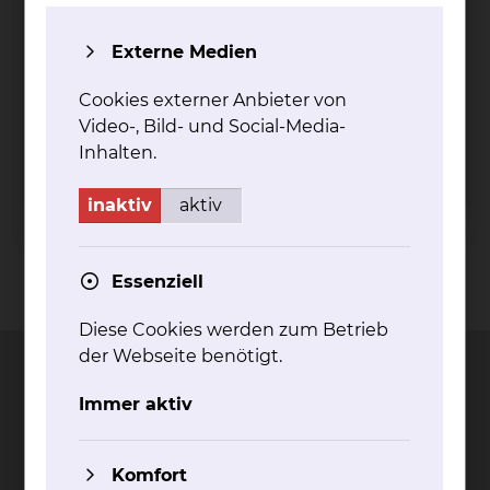
Fich­ten­grund
Externe Medien
Fichtengrund 1, 38126 Braunschweig
Cookies externer Anbieter von
Tel.:
+49 531 595 2330
Video-, Bild- und Social-Media-
Fax: +49 531 595 2567
(07:00 Uhr-15:00 Uhr)
Inhalten.
mehr
inaktiv
aktiv
Essenziell
Kontakt
Impressum
AVB
Datenschutz
Bildnachweise
Entgelttransparenz
Cookie Einstellungen
Diese Cookies werden zum Betrieb
der Webseite benötigt.
Immer aktiv
Städtisches Klinikum
Braunschweig gGmbH
Komfort