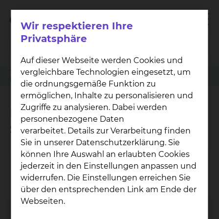
Wir respektieren Ihre
Privatsphäre
Auf dieser Webseite werden Cookies und
vergleichbare Technologien eingesetzt, um
Therapeutische Verfahren
Nephrologie & Blutreinigung
Physiotherapie am Standort Salzdahlumer Straße
die ordnungsgemäße Funktion zu
ermöglichen, Inhalte zu personalisieren und
Zugriffe zu analysieren. Dabei werden
Physiotherapie am Standort
personenbezogene Daten
Salzdahlumer Straße
verarbeitet. Details zur Verarbeitung finden
Sie in unserer Datenschutzerklärung. Sie
können Ihre Auswahl an erlaubten Cookies
jederzeit in den Einstellungen anpassen und
widerrufen. Die Einstellungen erreichen Sie
über den entsprechenden Link am Ende der
Webseiten.
Phy­sio­the­ra­pie