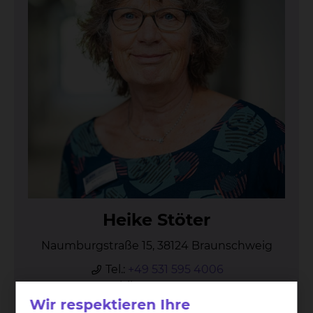
Hei­ke Stö­ter
Naumburgstraße 15, 38124 Braunschweig
Tel.:
+49 531 595 4006
Mobil:
+49 170 6348231
Wir respektieren Ihre
Per E-Mail kontaktieren