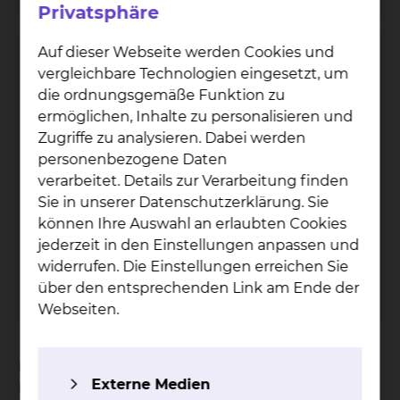
Privatsphäre
Auf dieser Webseite werden Cookies und
vergleichbare Technologien eingesetzt, um
die ordnungsgemäße Funktion zu
ermöglichen, Inhalte zu personalisieren und
Zugriffe zu analysieren. Dabei werden
personenbezogene Daten
verarbeitet. Details zur Verarbeitung finden
Bil­dungs- & Ver­an­stal­tungs
Sie in unserer Datenschutzerklärung. Sie
können Ihre Auswahl an erlaubten Cookies
zen­trum
jederzeit in den Einstellungen anpassen und
Naumburgstraße 15, 38124 Braunschweig
widerrufen. Die Einstellungen erreichen Sie
über den entsprechenden Link am Ende der
mehr
Webseiten.
Die Weiterbildung zur Fachkraft für
Externe Medien
Leitungsaufgaben in der Pflege ist bereits seit