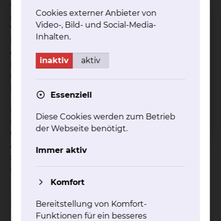
vielen Jahren fester und etablierter Bestandteil
Cookies externer Anbieter von
der Qualifikationsmaßnahmen am Bildungs- und
Video-, Bild- und Social-Media-
Veranstaltungszentrum des Städtischen
Inhalten.
Klinikums Braunschweig (SKBS). Im Rahmen
dieser Fachweiterbildung werden die
inaktiv
aktiv
notwendigen Werkzeuge, Kenntnisse und
Qualifikationen zur professionellen Leitung einer
(pflegerischen) Einheit vermittelt.
Essenziell
Die Fachweiterbildung richtet sich an
Diese Cookies werden zum Betrieb
Gesundheits- und Krankenpfleger/innen,
der Webseite benötigt.
Gesundheits- und Kinderkrankenpfleger/innen,
Altenpfleger/innen und Pflegefachfrauen/-männer
Immer aktiv
sowie an Hebammen und Entbindungspfleger
und Heilerziehungspfleger/innen.
Komfort
Rechtliche Grundlage
Bereitstellung von Komfort-
Funktionen für ein besseres