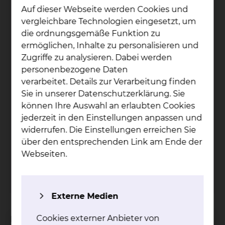
Auf dieser Webseite werden Cookies und
vergleichbare Technologien eingesetzt, um
die ordnungsgemäße Funktion zu
ermöglichen, Inhalte zu personalisieren und
Zugriffe zu analysieren. Dabei werden
personenbezogene Daten
verarbeitet. Details zur Verarbeitung finden
Sie in unserer Datenschutzerklärung. Sie
können Ihre Auswahl an erlaubten Cookies
Dr. Ste­fan Meins
jederzeit in den Einstellungen anpassen und
widerrufen. Die Einstellungen erreichen Sie
Fichtengrund 1, 38126 Braunschweig
über den entsprechenden Link am Ende der
Tel.:
+49 531 595 2368
Webseiten.
Fax: +49 531 595 2786
Per E-Mail kontaktieren
Externe Medien
Cookies externer Anbieter von
Das Klinikum Braunschweig ist ermächtigt, die