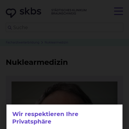
Facharztweiterbildung
Nuklearmedizin
Nuklearmedizin
Wir respektieren Ihre
Privatsphäre