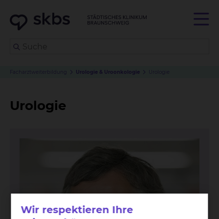
Facharztweiterbildung
Urologie & Uroonkologie
Urologie
Urologie
Wir respektieren Ihre