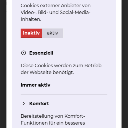
Facharztweiterbildung auf dem Gebiet Urologie
Cookies externer Anbieter von
durchzuführen
Video-, Bild- und Social-Media-
Inhalten.
Weiterbildungsziel
inaktiv
aktiv
Weiterbildungszeit
Essenziell
Diese Cookies werden zum Betrieb
Weiterbildungsinhalt
der Webseite benötigt.
Definierte Untersuchungs- und
Immer aktiv
Behandlungsverfahren
Komfort
Ablauf im Klinikum Braunschweig
Bereitstellung von Komfort-
Funktionen für ein besseres