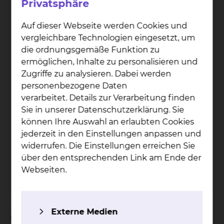
Privatsphäre
Auf dieser Webseite werden Cookies und
vergleichbare Technologien eingesetzt, um
die ordnungsgemäße Funktion zu
ermöglichen, Inhalte zu personalisieren und
Zugriffe zu analysieren. Dabei werden
personenbezogene Daten
verarbeitet. Details zur Verarbeitung finden
Sie in unserer Datenschutzerklärung. Sie
Prof. Dr. Pe­ter Ham­me­rer
können Ihre Auswahl an erlaubten Cookies
jederzeit in den Einstellungen anpassen und
Fichtengrund 1, 38126 Braunschweig
widerrufen. Die Einstellungen erreichen Sie
Tel.:
+49 531 595 2353
über den entsprechenden Link am Ende der
Fax: +49 531 595 2657
Webseiten.
Per E-Mail kontaktieren
Externe Medien
Das Klinikum Braunschweig ist ermächtigt, die