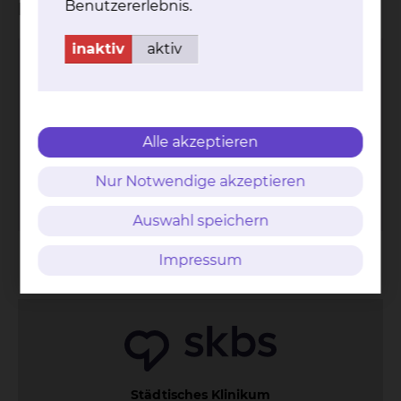
Benutzererlebnis.
Kliniken
inaktiv
aktiv
Urologie & Uroonkologie
Fichtengrund 1, 38126 Braunschweig
Tel.:
+49 531 595 2353
Sekretariat
Alle akzeptieren
Fax: +49 531 595 2657
Per E-Mail kontaktieren
Nur Notwendige akzeptieren
mehr
Auswahl speichern
Kontakt
Impressum
AVB
Datenschutz
Impressum
Bildnachweise
Entgelttransparenz
Cookie Einstellungen
Städtisches Klinikum