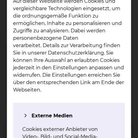
Auf dieser Webseite werden Cookies und
Tel.:
+49 531 595 3859
vergleichbare Technologien eingesetzt, um
Per E-Mail kontaktieren
die ordnungsgemäße Funktion zu
mehr
ermöglichen, Inhalte zu personalisieren und
Zugriffe zu analysieren. Dabei werden
personenbezogene Daten
verarbeitet. Details zur Verarbeitung finden
Brustkrebszentrum
Sie in unserer Datenschutzerklärung. Sie
können Ihre Auswahl an erlaubten Cookies
Celler Straße 38, 38114 Braunschweig
jederzeit in den Einstellungen anpassen und
Tel.:
+49 531 595 3707
widerrufen. Die Einstellungen erreichen Sie
Fax: +49 531 595 3751
über den entsprechenden Link am Ende der
Per E-Mail kontaktieren
Webseiten.
mehr
Externe Medien
Gynäkologisches Krebszentrum
Cookies externer Anbieter von
Celler Straße 38, 38114 Braunschweig
Video-, Bild- und Social-Media-