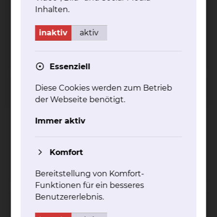
Inhalten.
Tel.:
+49 531 595 3273
Fax: +49 531 595 3298
Per E-Mail kontaktieren
inaktiv
aktiv
mehr
Essenziell
Diese Cookies werden zum Betrieb
Prostatakrebszentrum
der Webseite benötigt.
Fichtengrund 1, 38126 Braunschweig
Immer aktiv
Tel.:
+49 531 595 2353
Fax: +49 531 595 2657
Per E-Mail kontaktieren
Komfort
mehr
Bereitstellung von Komfort-
Funktionen für ein besseres
Benutzererlebnis.
Darmkrebszentrum